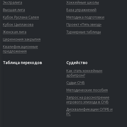
Экстралига
Хоккейные школы
Высшая лига
База упражнений
Кубок Руслана Салея
Методика подготовки
Кубок Цыплакова
Проект «Пять звезд»
Женская лига
Турнирные таблицы
Церемония закрытия
Квалификационные
предложения
Таблица переходов
Судейство
Как стать хоккейным
арбитром?
Судьи ОЧБ
Методические пособия
Запрос на рассмотрение
игрового эпизода в ОЧБ
Дисквалификации ОПРБ и
РС