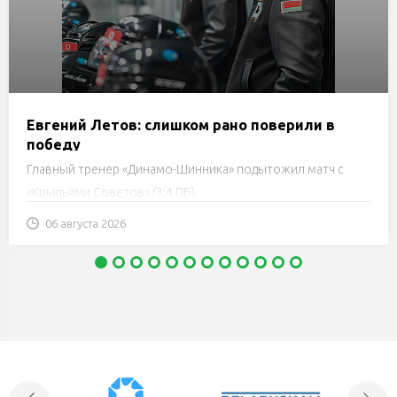
Евгений Летов: слишком рано поверили в
победу
Главный тренер «Динамо-Шинника» подытожил матч с
«Крыльями Советов» (3:4 ПБ).
06 августа 2026