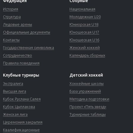
Федерация
Сборные
История
Национальная
Структура
Молодежная U20
Ледовые арены
Юниорская U18
Официальные документы
Юношеская U17
Контакты
Юношеская U16
Государственная символика
Женский хоккей
Сотрудничество
Календарь сборных
Правила поведения
Клубные турниры
Детский хоккей
Экстралига
Хоккейные школы
Высшая лига
База упражнений
Кубок Руслана Салея
Методика подготовки
Кубок Цыплакова
Проект «Пять звезд»
Женская лига
Турнирные таблицы
Церемония закрытия
Квалификационные