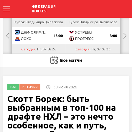
акова
Кубок Владимира Цыплакова
Кубок Владимира Цыплакова
Кубо
ДНМ-ОЛИМПИК
ЯСТРЕБЫ
U
13:00
13:00
ЛОКО
ПРОГРЕСС
Р
Сегодня
, Пт, 07.08.26
Сегодня
, Пт, 07.08.26
С
Все матчи
30 июня 2026
НХЛ
ИНТЕРВЬЮ
Скотт Борек: быть
выбранным в топ-100 на
драфте НХЛ – это нечто
особенное, как и путь,