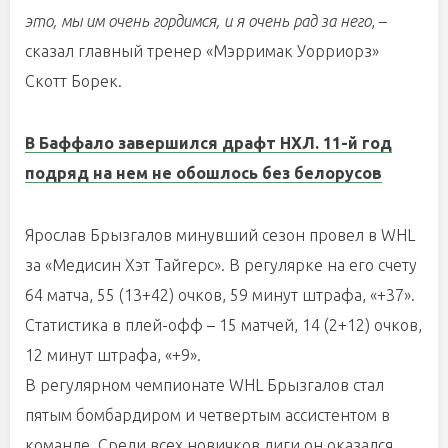
это, мы им очень гордимся, и я очень рад за него
, –
сказал главный тренер «Мэрримак Уорриорз»
Скотт Борек.
В Баффало завершился драфт НХЛ. 11-й год
подряд на нем не обошлось без белорусов
Ярослав Брызгалов минувший сезон провел в WHL
за «Медисин Хэт Тайгерс». В регулярке на его счету
64 матча, 55 (13+42) очков, 59 минут штрафа, «+37».
Статистика в плей-офф – 15 матчей, 14 (2+12) очков,
12 минут штрафа, «+9».
В регулярном чемпионате WHL Брызгалов стал
пятым бомбардиром и четвертым ассистентом в
команде. Среди всех новичков лиги он оказался