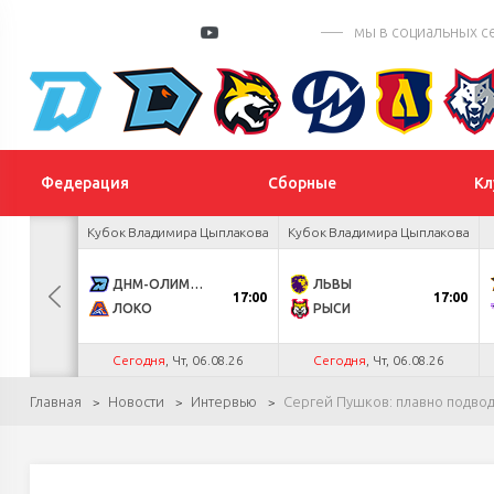
мы в социальных с
Федерация
Сборные
Кл
а Салея
Кубок Владимира Цыплакова
Кубок Владимира Цыплакова
1
ДНМ-ОЛИМПИК
ЛЬВЫ
17:00
17:00
0
ЛОКО
РЫСИ
.26
Сегодня
, Чт, 06.08.26
Сегодня
, Чт, 06.08.26
Главная
Новости
Интервью
Сергей Пушков: плавно подво