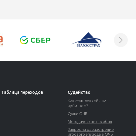
Таблица переходов
Судейство
Как стать хоккейным
арбитром?
Судьи ОЧБ
Методические пособия
Запрос на рассмотрение
игрового эпизода в ОЧБ