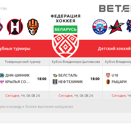
етях
убные турниры
Детский хоккей
Товарищеский турнир
Кубок Владимира Цыплакова
Кубок Владими
ДНМ-ШИННИК
БЕЛСТАЛЬ
U18
18:00
18:00
КРЫЛЬЯ СОВЕТОВ
НЕФТЕХИМИК
РЫЦАРИ
Сегодня
, Чт, 06.08.26
Сегодня
, Чт, 06.08.26
Сегодня
, Ч
дим команду к более высоким нагрузкам