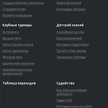
Государственная символика
Женский хоккей
Сотрудничество
Календарь сборных
Правила поведения
Клубные турниры
Детский хоккей
Экстралига
Хоккейные школы
Высшая лига
База упражнений
Кубок Руслана Салея
Методика подготовки
Кубок Цыплакова
Проект «Пять звезд»
Женская лига
Турнирные таблицы
Церемония закрытия
Квалификационные
предложения
Таблица переходов
Судейство
Как стать хоккейным
арбитром?
Судьи ОЧБ
Методические пособия