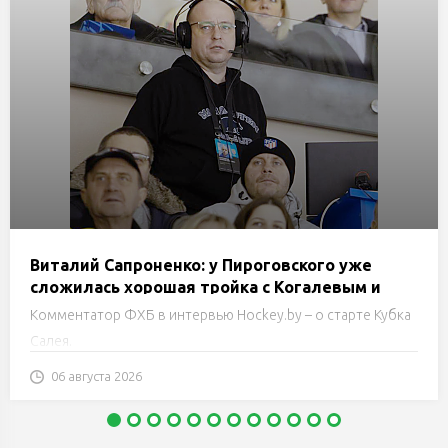
Виталий Сапроненко: у Пироговского уже
сложилась хорошая тройка с Когалевым и
Ядроецом. Настоящие «танки» большого
Комментатор ФХБ в интервью Hockey.by – о старте Кубка
стратега Романа Юпатова
Салея.
06 августа 2026