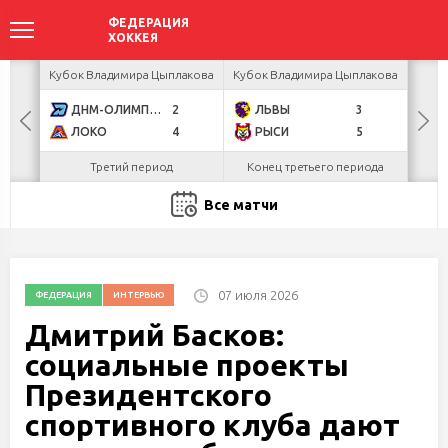
ея
Кубок Владимира Цыплакова
Кубок Владимира Цыплакова
Т
ДНМ-ОЛИМПИК
2
ЛЬВЫ
3
Д
ЛОКО
4
РЫСИ
5
Третий период
Конец третьего периода
Все матчи
07 июля 2026
ФЕДЕРАЦИЯ
ИНТЕРВЬЮ
Дмитрий Басков:
социальные проекты
Президентского
спортивного клуба дают