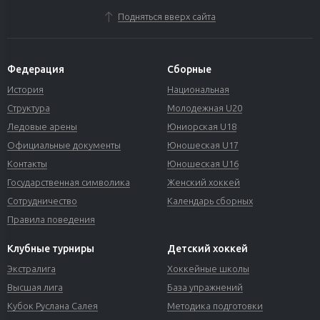
Подняться вверх сайта
Федерация
Сборные
История
Национальная
Структура
Молодежная U20
Ледовые арены
Юниорская U18
Официальные документы
Юношеская U17
Контакты
Юношеская U16
Государственная символика
Женский хоккей
Сотрудничество
Календарь сборных
Правила поведения
Клубные турниры
Детский хоккей
Экстралига
Хоккейные школы
Высшая лига
База упражнений
Кубок Руслана Салея
Методика подготовки