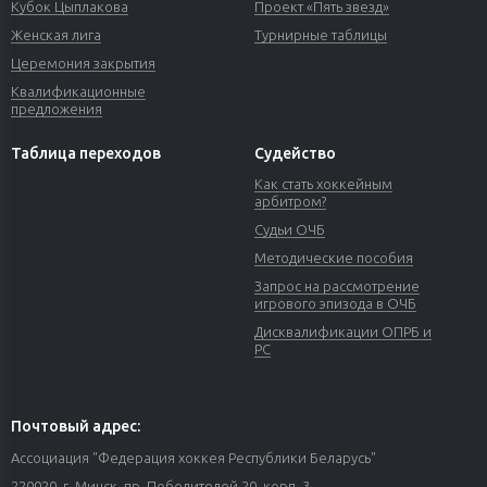
Кубок Цыплакова
Проект «Пять звезд»
Женская лига
Турнирные таблицы
Церемония закрытия
Квалификационные
предложения
Таблица переходов
Судейство
Как стать хоккейным
арбитром?
Судьи ОЧБ
Методические пособия
Запрос на рассмотрение
игрового эпизода в ОЧБ
Дисквалификации ОПРБ и
РС
Почтовый адрес:
Ассоциация "Федерация хоккея Республики Беларусь"
220020, г. Минск, пр. Победителей 20, корп. 3