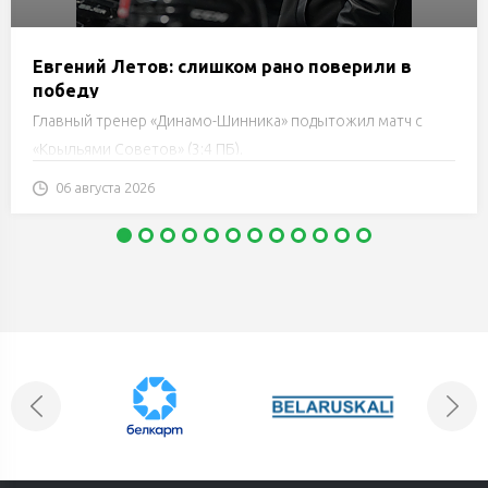
Евгений Летов: слишком рано поверили в
победу
Главный тренер «Динамо-Шинника» подытожил матч с
«Крыльями Советов» (3:4 ПБ).
06 августа 2026