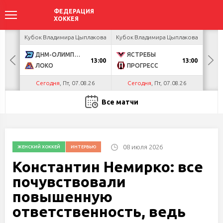
акова
Кубок Владимира Цыплакова
Кубок Владимира Цыплакова
Кубо
ДНМ-ОЛИМПИК
ЯСТРЕБЫ
U
13:00
13:00
ЛОКО
ПРОГРЕСС
Р
Сегодня
, Пт, 07.08.26
Сегодня
, Пт, 07.08.26
С
Все матчи
08 июля 2026
ЖЕНСКИЙ ХОККЕЙ
ИНТЕРВЬЮ
Константин Немирко: все
почувствовали
повышенную
ответственность, ведь