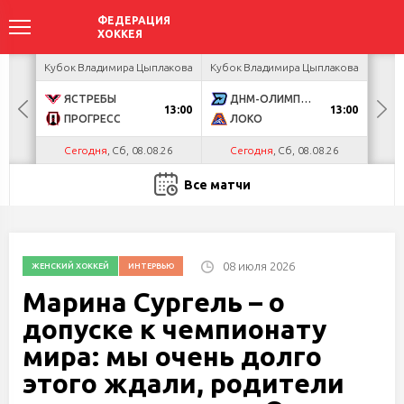
ир
Кубок Владимира Цыплакова
Кубок Владимира Цыплакова
Кубо
ЯСТРЕБЫ
ДНМ-ОЛИМПИК
U
13:00
13:00
ПРОГРЕСС
ЛОКО
Р
Сегодня
, Сб, 08.08.26
Сегодня
, Сб, 08.08.26
С
Все матчи
08 июля 2026
ЖЕНСКИЙ ХОККЕЙ
ИНТЕРВЬЮ
Марина Сургель – о
допуске к чемпионату
мира: мы очень долго
этого ждали, родители