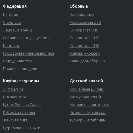
Федерация
Сборные
История
Национальная
Структура
Молодежная U20
Ледовые арены
Юниорская U18
Официальные документы
Юношеская U17
Контакты
Юношеская U16
Государственная символика
Женский хоккей
Сотрудничество
Календарь сборных
Правила поведения
Клубные турниры
Детский хоккей
Экстралига
Хоккейные школы
Высшая лига
База упражнений
Кубок Руслана Салея
Методика подготовки
Кубок Цыплакова
Проект «Пять звезд»
Женская лига
Турнирные таблицы
Церемония закрытия