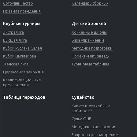
Сотрудничество
Календарь сборных
Правила поведения
Клубные турниры
Детский хоккей
Экстралига
Хоккейные школы
Высшая лига
База упражнений
Кубок Руслана Салея
Методика подготовки
Кубок Цыплакова
Проект «Пять звезд»
Женская лига
Турнирные таблицы
Церемония закрытия
Квалификационные
предложения
Таблица переходов
Судейство
Как стать хоккейным
арбитром?
Судьи ОЧБ
Методические пособия
Запрос на рассмотрение