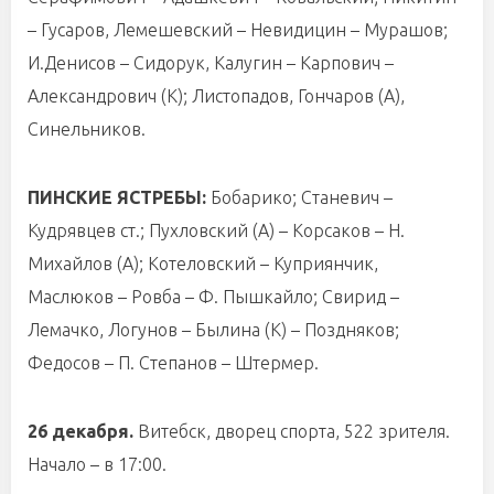
– Гусаров, Лемешевский – Невидицин – Мурашов;
И.Денисов – Сидорук, Калугин – Карпович –
Александрович (К); Листопадов, Гончаров (А),
Синельников.
ПИНСКИЕ ЯСТРЕБЫ:
Бобарико; Станевич –
Кудрявцев ст.; Пухловский (А) – Корсаков – Н.
Михайлов (А); Котеловский – Куприянчик,
Маслюков – Ровба – Ф. Пышкайло; Свирид –
Лемачко, Логунов – Былина (К) – Поздняков;
Федосов – П. Степанов – Штермер.
26 декабря.
Витебск, дворец спорта, 522 зрителя.
Начало – в 17:00.