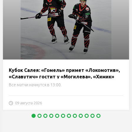
Кубок Салея: «Гомель» примет «Локомотив»,
«Славутич» гостит у «Могилева», «Химик»
сразится с «Металлургом». Трансляции и
Все матчи начнутся в 13:00.
онлайн
09 августа 2026