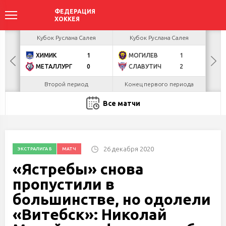
акова
Кубок Руслана Салея
Кубок Руслана Салея
К
ХИМИК
1
МОГИЛЕВ
1
Г
БУЛ
МЕТАЛЛУРГ
0
СЛАВУТИЧ
2
Л
Второй период
Конец первого периода
Ко
Все матчи
26 декабря 2020
ЭКСТРАЛИГА Б
МАТЧ
«Ястребы» снова
пропустили в
большинстве, но одолели
«Витебск»: Николай