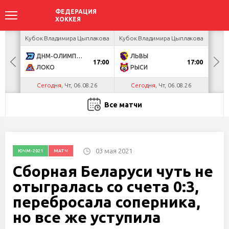
ея
Кубок Владимира Цыплакова
Кубок Владимира Цыплакова
Т
ДНМ-ОЛИМПИК
ЛЬВЫ
Д
17:00
17:00
ЛОКО
РЫСИ
Сегодня
, Чт, 06.08.26
Сегодня
, Чт, 06.08.26
С
Все матчи
03 мая 2021
ЮЧМ-2021
МАТЧ
Сборная Беларуси чуть не
отыгралась со счета 0:3,
перебросала соперника,
но все же уступила