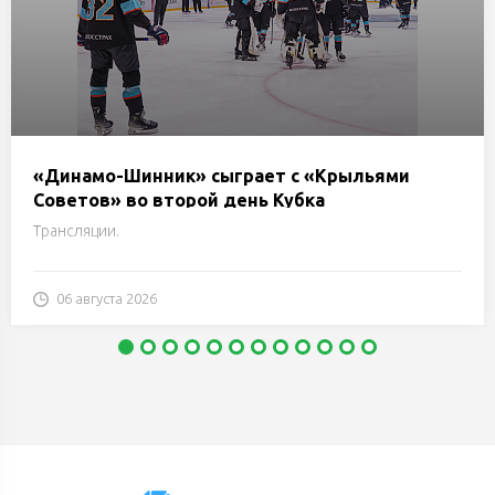
«Динамо-Шинник» сыграет с «Крыльями
Советов» во второй день Кубка
председателя Бобруйского горисполкома
Трансляции.
06 августа 2026