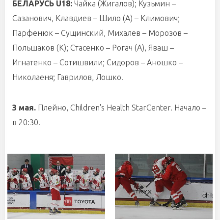
БЕЛАРУСЬ U18:
Чайка (Жигалов);
Кузьмин –
Сазанович, Клавдиев – Шило (А) – Климович;
Парфенюк – Сущинский, Михалев – Морозов –
Польшаков (К); Стасенко – Рогач (А), Яваш –
Игнатенко – Сотишвили; Сидоров – Аношко –
Николаеня; Гаврилов, Лошко.
3 мая.
Плейно, Children's Health StarCenter. Начало –
в 20:30.