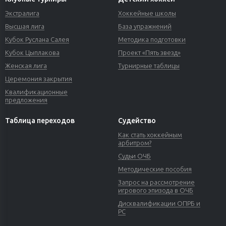
Экстралига
Хоккейные школы
Высшая лига
База упражнений
Кубок Руслана Салея
Методика подготовки
Кубок Цыплакова
Проект «Пять звезд»
Женская лига
Турнирные таблицы
Церемония закрытия
Квалификационные
предложения
Таблица переходов
Судейство
Как стать хоккейным
арбитром?
Судьи ОЧБ
Методические пособия
Запрос на рассмотрение
игрового эпизода в ОЧБ
Дисквалификации ОПРБ и
РС