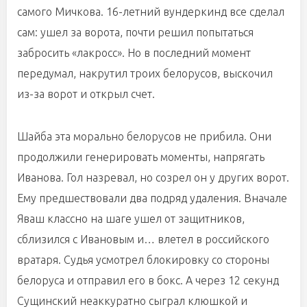
самого Мичкова. 16-летний вундеркинд все сделал
сам: ушел за ворота, почти решил попытаться
забросить «лакросс». Но в последний момент
передумал, накрутил троих белорусов, выскочил
из-за ворот и открыл счет.
Шайба эта морально белорусов не прибила. Они
продолжили генерировать моменты, напрягать
Иванова. Гол назревал, но созрел он у других ворот.
Ему предшествовали два подряд удаления. Вначале
Яваш классно на шаге ушел от защитников,
сблизился с Ивановым и… влетел в российского
вратаря. Судья усмотрел блокировку со стороны
белоруса и отправил его в бокс. А через 12 секунд
Сущинский неаккуратно сыграл клюшкой и