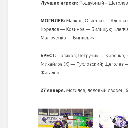
Лучшие игроки:
Поддубный – Щеголев
МОГИЛЕВ:
Малков; Огиенко — Алешков
Корелов — Козинов — Билищук; Клепча
Малюченко — Винкевич.
БРЕСТ:
Поляков; Петручик — Киречко,
Михайлов (К) — Пухловский; Щеголев 
Жигалов.
27 января.
Могилев, ледовый дворец. 61