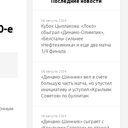
Последние новости
06 августа 2026
0-е
Кубок Цыплакова. «Локо»
обыграл «Динамо-Олимпик»,
«Белсталь» сильнее
«Нефтехимика» и еще два матча
1/4 финала
06 августа 2026
«Динамо-Шинник» вел в счете
большую часть матча, но упустил
инициативу и уступил «Крыльям
Советов» по буллитам
точным
06 августа 2026
«Динамо-Шинник» сыграет с
«Крыльями Советов» во второй