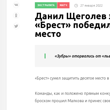
27 января 2022
ЭКСТРАЛИГА
МАТЧ
Данил Щеголев з
«Брест» победил
место
«Зубры» оторвались от «льв
«Брест» сумел защитить десятое место в
Команды, как и положено прямым конк
броском прошил Малкова и принес сво