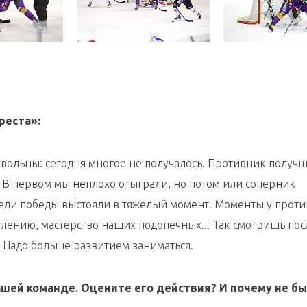
реста»:
вольны: cегодня многое не получалось. Противник получш
. В первом мы неплохо отыграли, но потом или соперник
Ради победы выстояли в тяжелый момент. Моменты у прот
ожалению, мастерство наших подопечных... Так смотришь по
я. Надо больше развитием заниматься.
шей команде. Оцените его действия? И почему не б