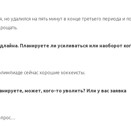
, но удалился на пять минут в конце третьего периода и п
прощать.
лайна. Планируете ли усиливаться или наоборот ко
 олимпиаде сейчас хорошие хоккеисты.
анируете, может, кого-то уволить? Или у вас заявка
вопрос…