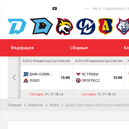
мы в социальных с
Федерация
Сборные
Кл
 Цыплакова
Кубок Владимира Цыплакова
Кубок Владимира Цыплакова
3
ДНМ-ОЛИМПИК
ЯСТРЕБЫ
13:00
13:00
1
ЛОКО
ПРОГРЕСС
.26
Сегодня
, Пт, 07.08.26
Сегодня
, Пт, 07.08.26
Главная
Новости
Матч
Данил Щеголев забросил в овертайм