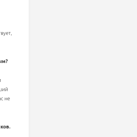
вует,
ым?
и
оший
ас не
ков.