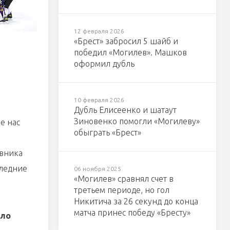
12 февраля 2026
«Брест» забросил 5 шайб и
победил «Могилев». Машков
оформил дубль
10 февраля 2026
Дубль Елисеенко и шатаут
Зиновенко помогли «Могилеву»
е нас
обыграть «Брест»
ивника
следние
06 ноября 2025
«Могилев» сравнял счет в
третьем периоде, но гол
Никитича за 26 секунд до конца
матча принес победу «Бресту»
ыло