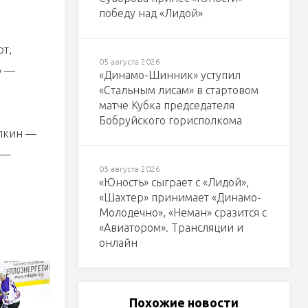
победу над «Лидой»
т,
05 августа 2026
о —
«Динамо-Шинник» уступил
«Стальным лисам» в стартовом
матче Кубка председателя
Бобруйского горисполкома
олкин —
 —
05 августа 2026
«Юность» сыграет с «Лидой»,
«Шахтер» принимает «Динамо-
Молодечно», «Неман» сразится с
«Авиатором». Трансляции и
онлайн
Похожие новости