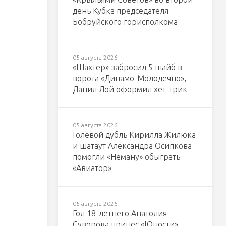
день Кубка председателя
Бобруйского горисполкома
05 августа 2026
«Шахтер» забросил 5 шайб в
ворота «Динамо-Молодечно»,
Данил Лой оформил хет-трик
05 августа 2026
Голевой дубль Кирилла Жилюка
и шатаут Александра Осипкова
помогли «Неману» обыграть
«Авиатор»
05 августа 2026
Гол 18-летнего Анатолия
Суворова принес «Юности»