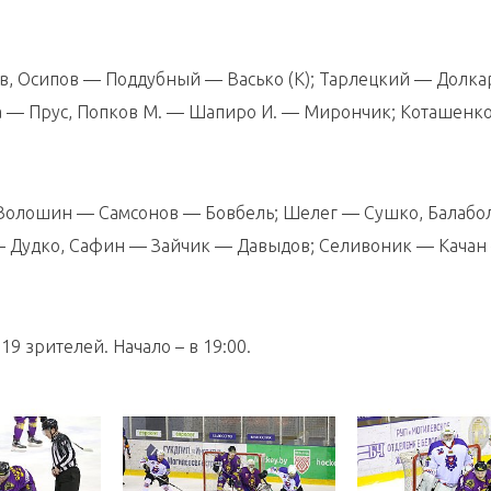
, Осипов — Поддубный — Васько (К); Тарлецкий — Долкар
 — Прус, Попков М. — Шапиро И. — Мирончик; Коташенк
 Волошин — Самсонов — Бовбель; Шелег — Сушко, Балаб
— Дудко, Сафин — Зайчик — Давыдов; Селивоник — Качан
9 зрителей. Начало – в 19:00.