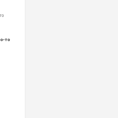
го
го-то