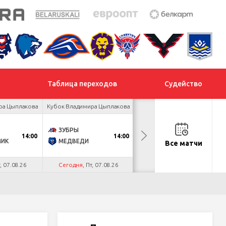
Таблица переходов
Судейство
ра Цыплакова
Кубок Владимира Цыплакова
Товарищеский турнир
ЗУБРЫ
ДНМ-ШИННИК
14:00
14:00
18:00
МИК
МЕДВЕДИ
ТАЙФУН
Все матчи
т, 07.08.26
Сегодня
, Пт, 07.08.26
Сегодня
, Пт, 07.08.26