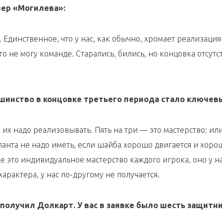
нер «Могилева»:
Единственное, что у нас, как обычно, хромает реализация
 не могу команде. Старались, бились, но концовка отсутст
ьшинство в концовке третьего периода стало ключев
их надо реализовывать. Пять на три — это мастерство: ил
ланта не надо иметь, если шайба хорошо двигается и хор
 же это индивидуальное мастерство каждого игрока, оно у н
характера, у нас по-другому не получается.
олучил Долкарт. У вас в заявке было шесть защитни