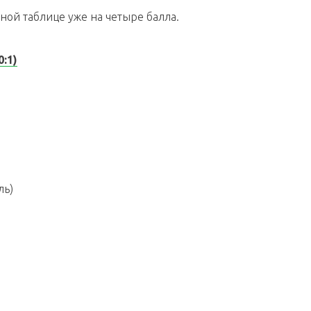
рной таблице уже на четыре балла.
0:1)
ль)