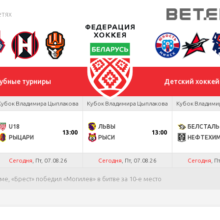
етях
убные турниры
Детский хоккей
Кубок Владимира Цыплакова
Кубок Владимира Цыплакова
Кубок Владими
U18
ЛЬВЫ
БЕЛСТАЛЬ
13:00
13:00
РЫЦАРИ
РЫСИ
НЕФТЕХИ
Сегодня
, Пт, 07.08.26
Сегодня
, Пт, 07.08.26
Сегодня
, П
е, «Брест» победил «Могилев» в битве за 10-е место