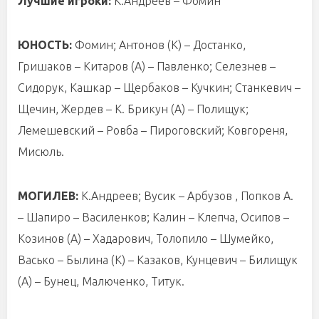
Лучшие игроки:
К.Андреев – Фомин
ЮНОСТЬ:
Фомин; Антонов (К) – Достанко,
Гришаков – Китаров (А) – Павленко; Селезнев –
Сидорук, Кашкар – Щербаков – Кучкин; Станкевич –
Щечин, Жердев – К. Брикун (А) – Полищук;
Лемешевский – Ровба – Пироговский; Ковгореня,
Мисюль.
МОГИЛЕВ:
К.Андреев; Вусик – Арбузов , Попков А.
– Шапиро – Василенков; Калин – Клепча, Осипов –
Козинов (А) – Хадарович, Толопило – Шумейко,
Васько – Былина (К) – Казаков, Кунцевич – Билищук
(А) – Бунец, Малюченко, Титук.