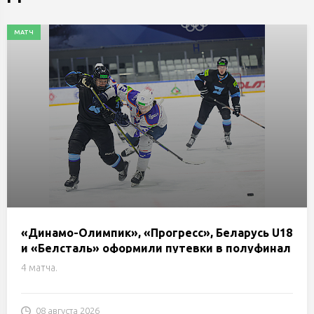
МАТЧ
«Динамо-Олимпик», «Прогресс», Беларусь U18
и «Белсталь» оформили путевки в полуфинал
Кубка Цыплакова
4 матча.
08 августа 2026