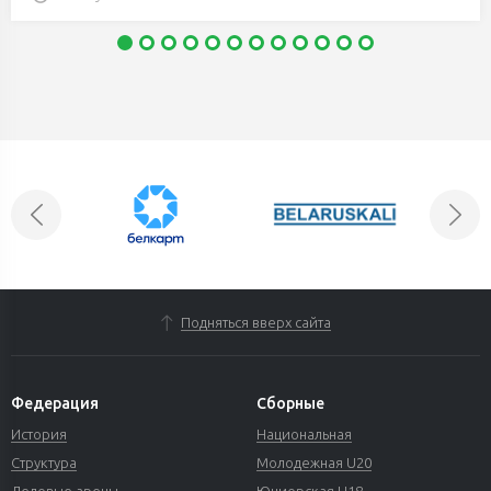
Подняться вверх сайта
Федерация
Сборные
История
Национальная
Структура
Молодежная U20
Ледовые арены
Юниорская U18