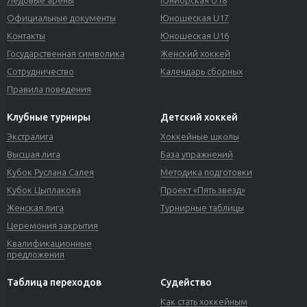
Официальные документы
Юношеская U17
Контакты
Юношеская U16
Государственная символика
Женский хоккей
Сотрудничество
Календарь сборных
Правила поведения
Клубные турниры
Детский хоккей
Экстралига
Хоккейные школы
Высшая лига
База упражнений
Кубок Руслана Салея
Методика подготовки
Кубок Цыплакова
Проект «Пять звезд»
Женская лига
Турнирные таблицы
Церемония закрытия
Квалификационные
предложения
Таблица переходов
Судейство
Как стать хоккейным