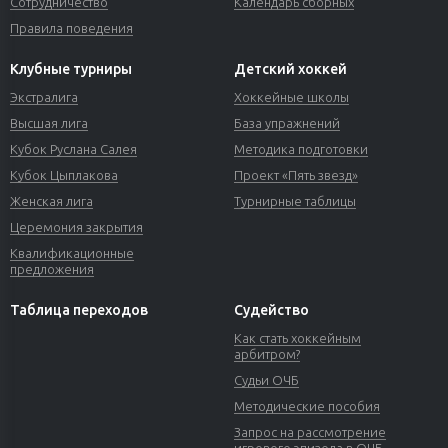
Сотрудничество
Календарь сборных
Правила поведения
Клубные турниры
Детский хоккей
Экстралига
Хоккейные школы
Высшая лига
База упражнений
Кубок Руслана Салея
Методика подготовки
Кубок Цыплакова
Проект «Пять звезд»
Женская лига
Турнирные таблицы
Церемония закрытия
Квалификационные
предложения
Таблица переходов
Судейство
Как стать хоккейным
арбитром?
Судьи ОЧБ
Методические пособия
Запрос на рассмотрение
игрового эпизода в ОЧБ