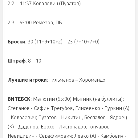
2:2 – 41:37 Ковалевич (Пузатов)
2:3 – 65:00 Ремезов, ПБ
Броски
: 30 (11+9+10+2) – 25 (7+10+7+0)
Штраф
: 8 – 10
Лучшие игроки
: Гильманов – Хоромандо
ВИТЕБСК
: Малютин (65:00) Мытник (на буллиты);
Степанов - Сафин Трегубов, Елисеенко - Туркин (А)
- Ковалевич; Пузатов - Никитин, Беспалов - Ядроец
(К) - Дадонов; Ерохо - Листопадов, Гончаров -
Невидицин - Серафимович; Левко (А) - Камбович -