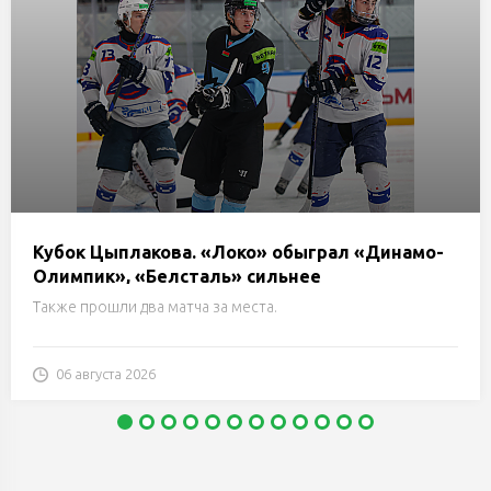
Кубок Цыплакова. «Локо» обыграл «Динамо-
Олимпик», «Белсталь» сильнее
«Нефтехимика» и еще два матча 1/4 финала
Также прошли два матча за места.
06 августа 2026