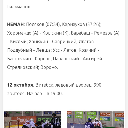
Гильманов.
НЕМАН
: Поляков (07:34), Карнаухов (57:26);
Хоромандо (А) - Крыскин (К), Барабаш - Ремезов (А)
- Кислый; Ханьжин - Саврицкий, Ипатов -
Поддубный - Левша; Усс - Летов, Козячий -
Бастрыкин - Карпов; Павловский - Ажгирей -
Стрелковский; Вороно.
12 октября
. Витебск, ледовый дворец. 990
зрителя. Начало – в 19:00.