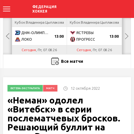
акова
Кубок Владимира Цыплакова
Кубок Владимира Цыплакова
Кубо
ДНМ-ОЛИМПИК
ЯСТРЕБЫ
U
13:00
13:00
ЛОКО
ПРОГРЕСС
Р
Сегодня
, Пт, 07.08.26
Сегодня
, Пт, 07.08.26
С
Все матчи
12 октября 2022
BETERA-ЭКСТРАЛИГА
МАТЧ
«Неман» одолел
«Витебск» в серии
послематчевых бросков.
Решающий буллит на