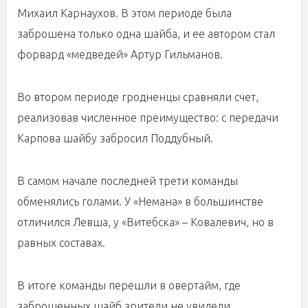
Михаил Карнаухов. В этом периоде была
заброшена только одна шайба, и ее автором стал
форвард «медведей» Артур Гильманов.
Во втором периоде гродненцы сравняли счет,
реализовав численное преимущество: с передачи
Карпова шайбу забросил Поддубный.
В самом начале последней трети команды
обменялись голами. У «Немана» в большинстве
отличился Левша, у «Витебска» – Ковалевич, но в
равных составах.
В итоге команды перешли в овертайм, где
заброшенных шайб зрители не увидели.