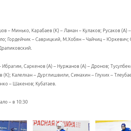
в – Минько, Карабаев (К) – Ламан – Кулаков; Русаков (А) –
ало; Гордейчик – Саврицкий, М.Хобян – Чайчиц – Юркевич;
 Драпиковский.
Ибрагим, Саркенов (А) – Нуржанов (А) – Дронов; Тусупбек
 (К); Калелхан – Дурглишвили, Симахин – Глухих – Тлеубае
нко – Шакенов; Кубатаев.
ло – в 10:30