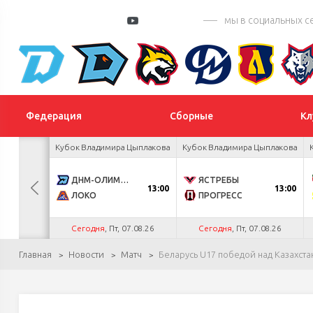
мы в социальных с
Федерация
Сборные
Кл
 Цыплакова
Кубок Владимира Цыплакова
Кубок Владимира Цыплакова
3
ДНМ-ОЛИМПИК
ЯСТРЕБЫ
13:00
13:00
1
ЛОКО
ПРОГРЕСС
.26
Сегодня
, Пт, 07.08.26
Сегодня
, Пт, 07.08.26
Главная
Новости
Матч
Беларусь U17 победой над Казахст