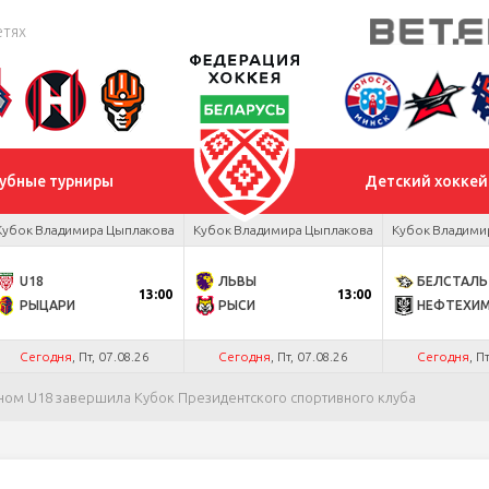
етях
убные турниры
Детский хоккей
Кубок Владимира Цыплакова
Кубок Владимира Цыплакова
Кубок Владими
U18
ЛЬВЫ
БЕЛСТАЛЬ
13:00
13:00
РЫЦАРИ
РЫСИ
НЕФТЕХИ
Сегодня
, Пт, 07.08.26
Сегодня
, Пт, 07.08.26
Сегодня
, П
аном U18 завершила Кубок Президентского спортивного клуба