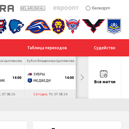
Таблица переходов
Судейство
ра Цыплакова
Кубок Владимира Цыплакова
Товарищеский турнир
ЗУБРЫ
ДНМ-ШИННИК
14:00
14:00
18:00
МИК
МЕДВЕДИ
ТАЙФУН
Все матчи
т, 07.08.26
Сегодня
, Пт, 07.08.26
Сегодня
, Пт, 07.08.26