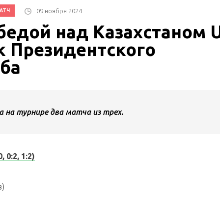
09 ноября 2024
АТЧ
бедой над Казахстаном 
к Президентского
уба
 на турнире два матча из трех.
 0:2, 1:2)
в)