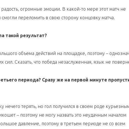
 радость, огромные эмоции. В какой-то мере этот матч не
и смогли переломить в свою сторону концовку матча.
ла такой результат?
большого объема действий на площадке, поэтому – однозна
их сил. Сказать, что победа незаслуженная, язык не поверн
ретьего периода? Сразу же на первой минуте пропуст
у нечего терять, но гол получился в своем роде курьезным
рикошет – поэтому не могу назвать это неудачным началом
ольшое давление, поэтому в третьем периоде не со всем