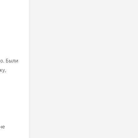
но. Были
ку,
не