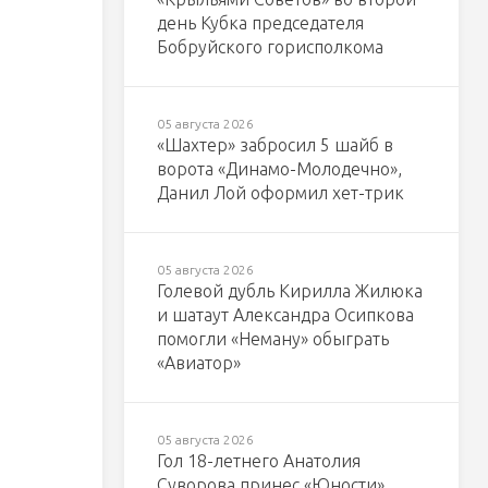
день Кубка председателя
Бобруйского горисполкома
05 августа 2026
«Шахтер» забросил 5 шайб в
ворота «Динамо-Молодечно»,
Данил Лой оформил хет-трик
05 августа 2026
Голевой дубль Кирилла Жилюка
и шатаут Александра Осипкова
помогли «Неману» обыграть
«Авиатор»
05 августа 2026
Гол 18-летнего Анатолия
Суворова принес «Юности»