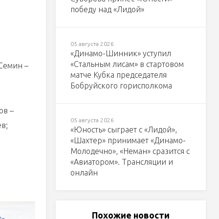
победу над «Лидой»
05 августа 2026
«Динамо-Шинник» уступил
«Стальным лисам» в стартовом
 Семин –
матче Кубка председателя
Бобруйского горисполкома
ов –
05 августа 2026
в;
«Юность» сыграет с «Лидой»,
«Шахтер» принимает «Динамо-
Молодечно», «Неман» сразится с
«Авиатором». Трансляции и
онлайн
Похожие новости