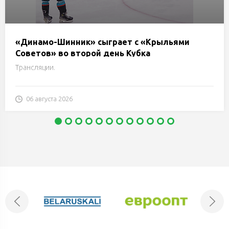
«Динамо-Шинник» сыграет с «Крыльями
Советов» во второй день Кубка
председателя Бобруйского горисполкома
Трансляции.
06 августа 2026