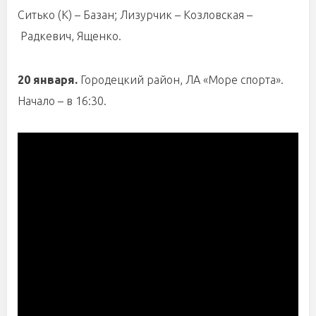
Ситько (К) – Базан; Лизурчик – Козловская –
Радкевич, Ященко.
20 января.
Городецкий район, ЛА «Море спорта».
Начало – в 16:30.