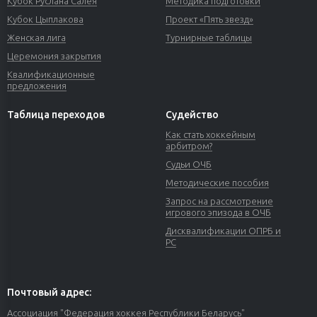
Кубок Руслана Салея
Методика подготовки
Кубок Цыплакова
Проект «Пять звезд»
Женская лига
Турнирные таблицы
Церемония закрытия
Квалификационные
предложения
Таблица переходов
Судейство
Как стать хоккейным
арбитром?
Судьи ОЧБ
Методические пособия
Запрос на рассмотрение
игрового эпизода в ОЧБ
Дисквалификации ОПРБ и
РС
Почтовый адрес:
Ассоциация "Федерация хоккея Республики Беларусь"