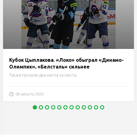
Кубок Цыплакова. «Локо» обыграл «Динамо-
Олимпик», «Белсталь» сильнее
«Нефтехимика» и еще два матча 1/4 финала
Также прошли два матча за места.
06 августа 2026