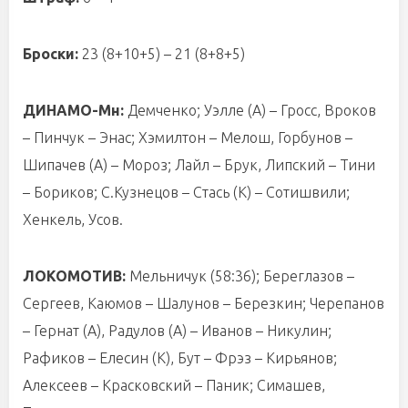
Броски:
23 (8+10+5) – 21 (8+8+5)
ДИНАМО-Мн:
Демченко; Уэлле (А) – Гросс, Вроков
– Пинчук – Энас; Хэмилтон – Мелош, Горбунов –
Шипачев (А) – Мороз; Лайл – Брук, Липский – Тини
– Бориков; С.Кузнецов – Стась (К) – Сотишвили;
Хенкель, Усов.
ЛОКОМОТИВ:
Мельничук (58:36); Береглазов –
Сергеев, Каюмов – Шалунов – Березкин; Черепанов
– Гернат (А), Радулов (А) – Иванов – Никулин;
Рафиков – Елесин (К), Бут – Фрэз – Кирьянов;
Алексеев – Красковский – Паник; Симашев,