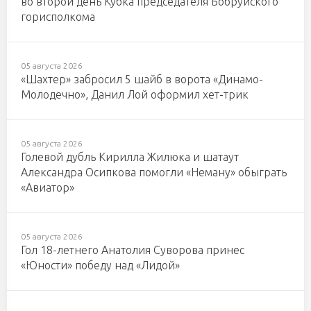
во второй день Кубка председателя Бобруйского
горисполкома
05 августа 2026
«Шахтер» забросил 5 шайб в ворота «Динамо-
Молодечно», Данил Лой оформил хет-трик
05 августа 2026
Голевой дубль Кирилла Жилюка и шатаут
Александра Осипкова помогли «Неману» обыграть
«Авиатор»
05 августа 2026
Гол 18-летнего Анатолия Суворова принес
«Юности» победу над «Лидой»