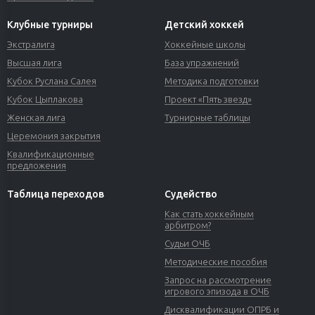
Клубные турниры
Детский хоккей
Экстралига
Хоккейные школы
Высшая лига
База упражнений
Кубок Руслана Салея
Методика подготовки
Кубок Цыплакова
Проект «Пять звезд»
Женская лига
Турнирные таблицы
Церемония закрытия
Квалификационные
предложения
Таблица переходов
Судейство
Как стать хоккейным
арбитром?
Судьи ОЧБ
Методические пособия
Запрос на рассмотрение
игрового эпизода в ОЧБ
Дисквалификации ОПРБ и