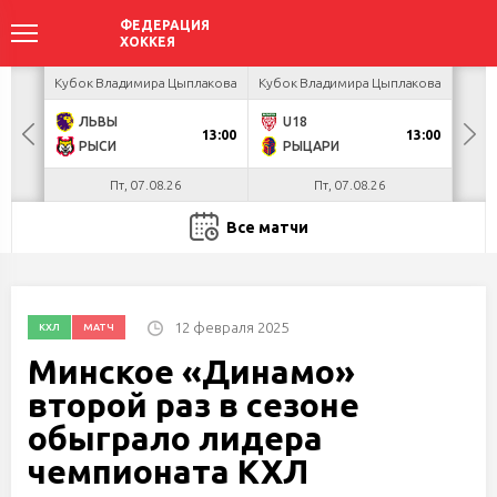
акова
Кубок Владимира Цыплакова
Кубок Владимира Цыплакова
Кубо
ЛЬВЫ
U18
Я
13:00
13:00
РЫСИ
РЫЦАРИ
П
Пт, 07.08.26
Пт, 07.08.26
Все матчи
12 февраля 2025
КХЛ
МАТЧ
Минское «Динамо»
второй раз в сезоне
обыграло лидера
чемпионата КХЛ