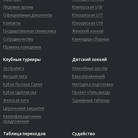
Ледовые арены
Юниорская U18
Официальные документы
Юношеская U17
Контакты
Юношеская U16
Государственная символика
Женский хоккей
Сотрудничество
Календарь сборных
Правила поведения
Клубные турниры
Детский хоккей
Экстралига
Хоккейные школы
Высшая лига
База упражнений
Кубок Руслана Салея
Методика подготовки
Кубок Цыплакова
Проект «Пять звезд»
Женская лига
Турнирные таблицы
Церемония закрытия
Квалификационные
предложения
Таблица переходов
Судейство