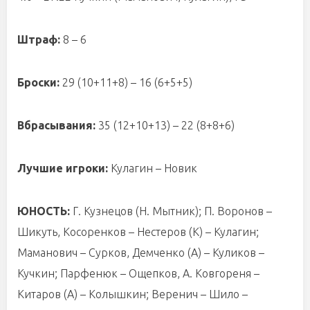
Штраф:
8 – 6
Броски:
29 (10+11+8) – 16 (6+5+5)
Вбрасывания:
35 (12+10+13) – 22 (8+8+6)
Лучшие игроки:
Кулагин – Новик
ЮНОСТЬ:
Г. Кузнецов (Н. Мытник); П. Воронов –
Шикуть, Косоренков – Нестеров (К) – Кулагин;
Маманович – Сурков, Демченко (А) – Куликов –
Кучкин; Парфенюк – Ощепков, А. Ковгореня –
Китаров (А) – Колышкин; Веренич – Шило –