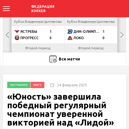
ир
Кубок Владимира Цыплакова
Кубок Владимира Цыплакова
Кубо
ЯСТРЕБЫ
1
ДНМ-ОЛИМПИК
1
U
ПРОГРЕСС
0
ЛОКО
0
Р
Второй период
Второй период
Ко
Все матчи
24 февраля 2025
ЭКСТРАЛИГА
МАТЧ
«Юность» завершила
победный регулярный
чемпионат уверенной
викторией над «Лидой»