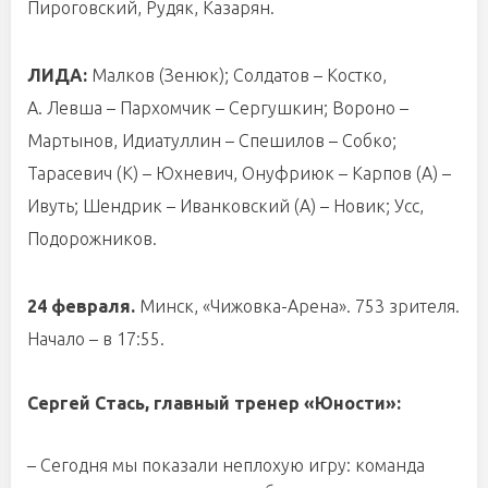
Пироговский, Рудяк, Казарян.
ЛИДА:
Малков (Зенюк); Солдатов – Костко,
А. Левша – Пархомчик – Сергушкин; Вороно –
Мартынов, Идиатуллин – Спешилов – Собко;
Тарасевич (К) – Юхневич, Онуфриюк – Карпов (А) –
Ивуть; Шендрик – Иванковский (А) – Новик; Усс,
Подорожников.
24 февраля.
Минск, «Чижовка-Арена». 753 зрителя.
Начало – в 17:55.
Сергей Стась, главный тренер «Юности»:
– Сегодня мы показали неплохую игру: команда