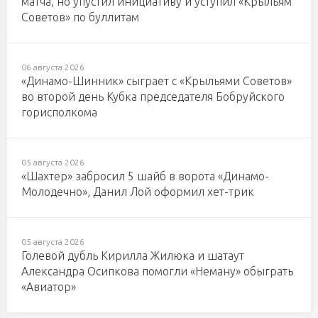
матча, но упустил инициативу и уступил «Крыльям
Советов» по буллитам
06 августа 2026
«Динамо-Шинник» сыграет с «Крыльями Советов»
во второй день Кубка председателя Бобруйского
горисполкома
05 августа 2026
«Шахтер» забросил 5 шайб в ворота «Динамо-
Молодечно», Данил Лой оформил хет-трик
05 августа 2026
Голевой дубль Кирилла Жилюка и шатаут
Александра Осипкова помогли «Неману» обыграть
«Авиатор»