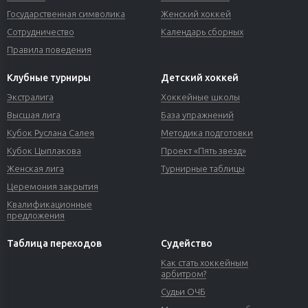
Государственная символика
Женский хоккей
Сотрудничество
Календарь сборных
Правила поведения
Клубные турниры
Детский хоккей
Экстралига
Хоккейные школы
Высшая лига
База упражнений
Кубок Руслана Салея
Методика подготовки
Кубок Цыплакова
Проект «Пять звезд»
Женская лига
Турнирные таблицы
Церемония закрытия
Квалификационные
предложения
Таблица переходов
Судейство
Как стать хоккейным
арбитром?
Судьи ОЧБ