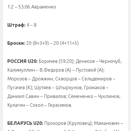
1:2 – 53:06 Авраменко
Штраф:
4 – 8
Броски:
20 (8+3+9) – 20 (4+11+5)
РОССИЯ U20:
Боричев (59:20); Денисов – Черночуб,
Калимуллин – В.Федоров (А) – Пустовой (А);
Морозов – Дрожжин, Скворцов – Сельдемиров –
Пугачев (К); Шутяев – Штырхунов, Громаков –
Даниил Савин – Привалов; Семененко – Чуклинов,
Кулагин – Сокол – Герасимов.
БЕЛАРУСЬ U20:
Прохоров (Круповец); Маманович –