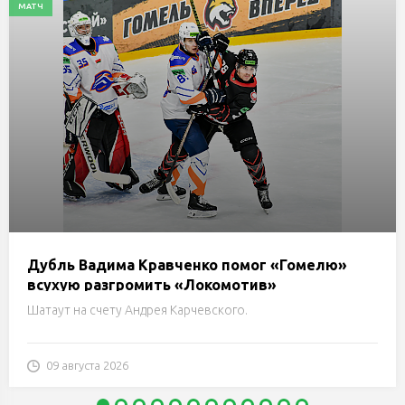
МАТЧ
Дубль Вадима Кравченко помог «Гомелю»
всухую разгромить «Локомотив»
Шатаут на счету Андрея Карчевского.
09 августа 2026