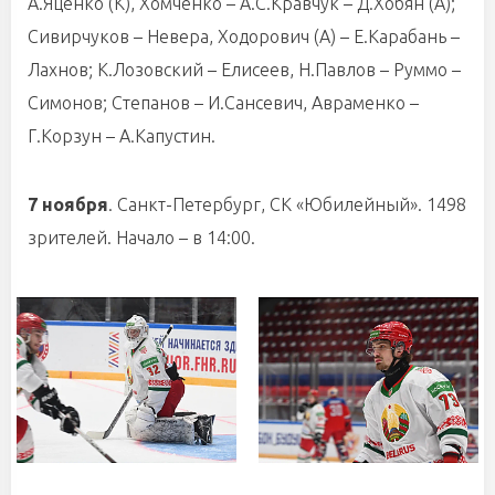
А.Яценко (К), Хомченко – А.С.Кравчук – Д.Хобян (А);
Сивирчуков – Невера, Ходорович (А) – Е.Карабань –
Лахнов; К.Лозовский – Елисеев, Н.Павлов – Руммо –
Симонов; Степанов – И.Сансевич, Авраменко –
Г.Корзун – А.Капустин.
7 ноября
. Санкт-Петербург, СК «Юбилейный». 1498
зрителей. Начало – в 14:00.