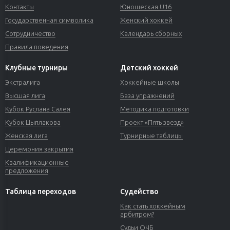
Контакты
Юношеская U16
Государственная символика
Женский хоккей
Сотрудничество
Календарь сборных
Правила поведения
Клубные турниры
Детский хоккей
Экстралига
Хоккейные школы
Высшая лига
База упражнений
Кубок Руслана Салея
Методика подготовки
Кубок Цыплакова
Проект «Пять звезд»
Женская лига
Турнирные таблицы
Церемония закрытия
Квалификационные
предложения
Таблица переходов
Судейство
Как стать хоккейным
арбитром?
Судьи ОЧБ