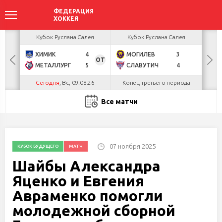
ея
Кубок Руслана Салея
Кубок Руслана Салея
К
ХИМИК
4
МОГИЛЕВ
3
Н
ОТ
МЕТАЛЛУРГ
5
СЛАВУТИЧ
4
Б
Сегодня
, Вс, 09.08.26
Конец третьего периода
Все матчи
07 ноября 2025
КУБОК БУДУЩЕГО
МАТЧ
Шайбы Александра
Яценко и Евгения
Авраменко помогли
молодежной сборной