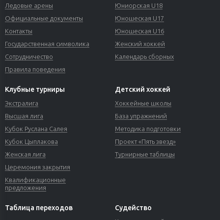
Ледовые арены
Юниорская U18
Официальные документы
Юношеская U17
Контакты
Юношеская U16
Государственная символика
Женский хоккей
Сотрудничество
Календарь сборных
Правила поведения
Клубные турниры
Детский хоккей
Экстралига
Хоккейные школы
Высшая лига
База упражнений
Кубок Руслана Салея
Методика подготовки
Кубок Цыплакова
Проект «Пять звезд»
Женская лига
Турнирные таблицы
Церемония закрытия
Квалификационные
предложения
Таблица переходов
Судейство