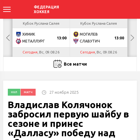
акова
Кубок Руслана Салея
Кубок Руслана Салея
К
ХИМИК
МОГИЛЕВ
Г
БУЛ
13:00
13:00
МЕТАЛЛУРГ
СЛАВУТИЧ
Л
Сегодня
, Вс, 09.08.26
Сегодня
, Вс, 09.08.26
С
Все матчи
27 ноября 2025
НХЛ
МАТЧ
Владислав Колячонок
забросил первую шайбу в
сезоне и принес
«Далласу» победу над