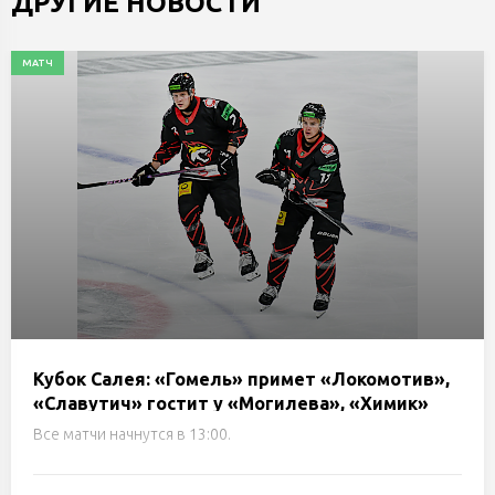
ДРУГИЕ НОВОСТИ
МАТЧ
Кубок Салея: «Гомель» примет «Локомотив»,
«Славутич» гостит у «Могилева», «Химик»
сразится с «Металлургом». Трансляции и
Все матчи начнутся в 13:00.
онлайн