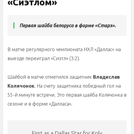
«Сиэтлом»
Первая шайба белоруса в форме «Старз».
В матче регулярного чемпионата НХЛ «Даллас» на
выезде переиграл «Сиэтл» (3:2).
Шайбой в матче отметился защитник
Владислав
Колячонок
. На счету защитника победный гол на
55-й минуте встречи. Это первая шайба Колячонка в
сезоне и в форме «Далласа».
First as a Dallas Star for Koly