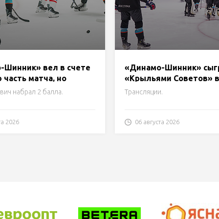
-Шинник» вел в счете
«Динамо-Шинник» сыгр
часть матча, но
«Крыльями Советов» в
инициативу и уступил
день Кубка председат
вич набрал 2 балла.
Трансляции.
м Советов» по
Бобруйского гориспол
м
та 2026
06 августа 2026