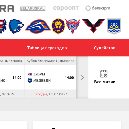
Таблица переходов
Судейство
ра Цыплакова
Кубок Владимира Цыплакова
Товарищеский турнир
ЗУБРЫ
ДНМ-ШИННИК
14:00
14:00
18:00
МИК
МЕДВЕДИ
ТАЙФУН
Все матчи
т, 07.08.26
Сегодня
, Пт, 07.08.26
Сегодня
, Пт, 07.08.26