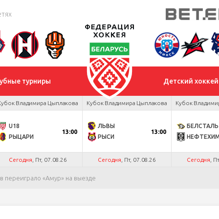
етях
убные турниры
Детский хоккей
Кубок Владимира Цыплакова
Кубок Владимира Цыплакова
Кубок Владими
U18
ЛЬВЫ
БЕЛСТАЛЬ
13:00
13:00
РЫЦАРИ
РЫСИ
НЕФТЕХИ
Сегодня
, Пт, 07.08.26
Сегодня
, Пт, 07.08.26
Сегодня
, П
в переиграло «Амур» на выезде