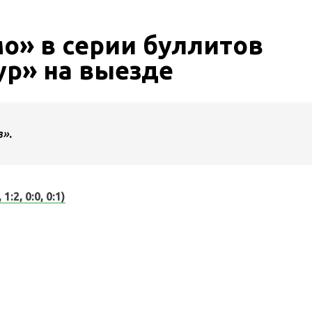
о» в серии буллитов
ур» на выезде
в».
 1:2, 0:0, 0:1)