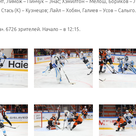
ит, Лимож – Пинчук – Энас; Хэмилтон – Мелош, Бориков – 
Стась (К) – Кузнецов; Лайл – Хобян, Галиев – Усов – Салыго.
. 6726 зрителей. Начало – в 12:15.