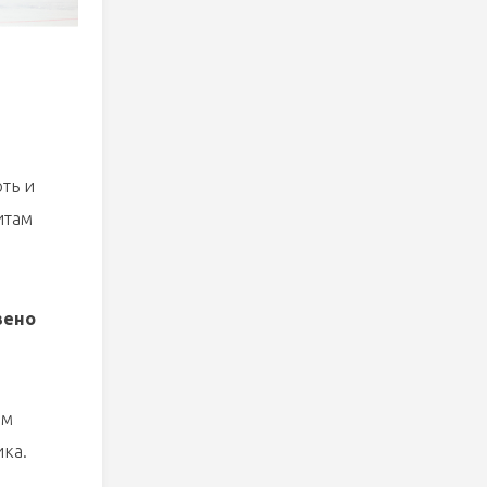
ть и
итам
вено
ем
ика.