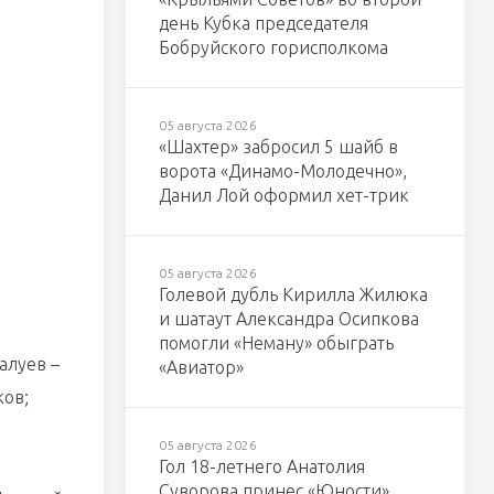
день Кубка председателя
Бобруйского горисполкома
05 августа 2026
«Шахтер» забросил 5 шайб в
ворота «Динамо-Молодечно»,
Данил Лой оформил хет-трик
05 августа 2026
Голевой дубль Кирилла Жилюка
и шатаут Александра Осипкова
помогли «Неману» обыграть
алуев –
«Авиатор»
ков;
05 августа 2026
Гол 18-летнего Анатолия
Суворова принес «Юности»