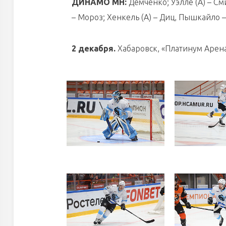
ДИНАМО МН:
Демченко; Уэлле (А) – См
– Мороз; Хенкель (А) – Диц, Пышкайло – 
2 декабря.
Хабаровск, «Платинум Арена»