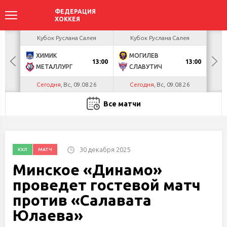
акова
Кубок Руслана Салея
Кубок Руслана Салея
К
ХИМИК
МОГИЛЕВ
Г
БУЛ
13:00
13:00
МЕТАЛЛУРГ
СЛАВУТИЧ
Л
Сегодня
, Вс, 09.08.26
Сегодня
, Вс, 09.08.26
С
Все матчи
30 декабря 2025
КХЛ
МАТЧ
Минское «Динамо»
проведет гостевой матч
против «Салавата
Юлаева»