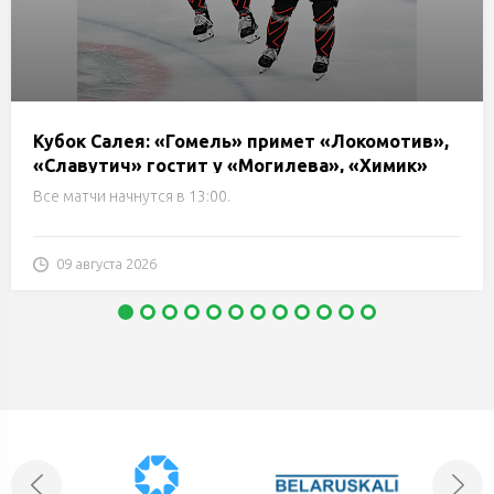
Кубок Салея: «Гомель» примет «Локомотив»,
«Славутич» гостит у «Могилева», «Химик»
сразится с «Металлургом». Трансляции и
Все матчи начнутся в 13:00.
онлайн
09 августа 2026