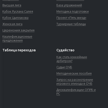
Высшая лига
База упражнений
Кубок Руслана Салея
Методика подготовки
Кубок Цыплакова
Проект «Пять звезд»
Женская лига
Турнирные таблицы
Церемония закрытия
Квалификационные
предложения
Таблица переходов
Судейство
Как стать хоккейным
арбитром?
Судьи ОЧБ
Методические пособия
Запрос на рассмотрение
игрового эпизода в ОЧБ
Дисквалификации ОПРБ и
РС