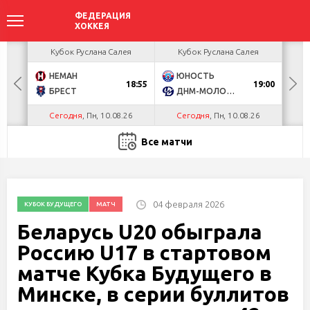
ея
Кубок Руслана Салея
Кубок Руслана Салея
К
НЕМАН
ЮНОСТЬ
А
18:55
19:00
БРЕСТ
ДНМ-МОЛОДЕЧНО
Ш
Сегодня
, Пн, 10.08.26
Сегодня
, Пн, 10.08.26
С
Все матчи
04 февраля 2026
КУБОК БУДУЩЕГО
МАТЧ
Беларусь U20 обыграла
Россию U17 в стартовом
матче Кубка Будущего в
Минске, в серии буллитов