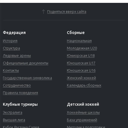
Подняться вверх сайта
Федерация
Сборные
История
Национальная
Структура
Молодежная U20
Ледовые арены
Юниорская U18
Официальные документы
Юношеская U17
Контакты
Юношеская U16
Государственная символика
Женский хоккей
Сотрудничество
Календарь сборных
Правила поведения
Клубные турниры
Детский хоккей
Экстралига
Хоккейные школы
Высшая лига
База упражнений
Кубок Руслана Салея
Методика подготовки