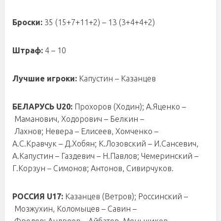
Броски:
35 (15+7+11+2) – 13 (3+4+4+2)
Штраф:
4 – 10
Лучшие игроки:
Капустин
– Казанцев
БЕЛАРУСЬ U20:
Прохоров (Ходин); А.Яценко –
Маманович, Ходорович – Белкин –
Лахнов; Невера – Елисеев, Хомченко –
А.С.Кравчук – Д.Хобян; К.Лозовский – И.Сансевич,
А.Капустин – Газдевич – Н.Павлов; Чемеринский –
Г.Корзун – Симонов; Антонов, Сивирчуков.
РОССИЯ U17:
Казанцев (Ветров); Россинский –
Мозжухин, Коломыцев – Савин –