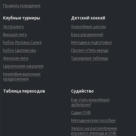
Правила поведения
Клубные турниры
Детский хоккей
Экстралига
Хоккейные школы
Высшая лига
База упражнений
Кубок Руслана Салея
Методика подготовки
Кубок Цыплакова
Проект «Пять звезд»
Женская лига
Турнирные таблицы
Церемония закрытия
Квалификационные
предложения
Таблица переходов
Судейство
Как стать хоккейным
арбитром?
Судьи ОЧБ
Методические пособия
Запрос на рассмотрение
игрового эпизода в ОЧБ