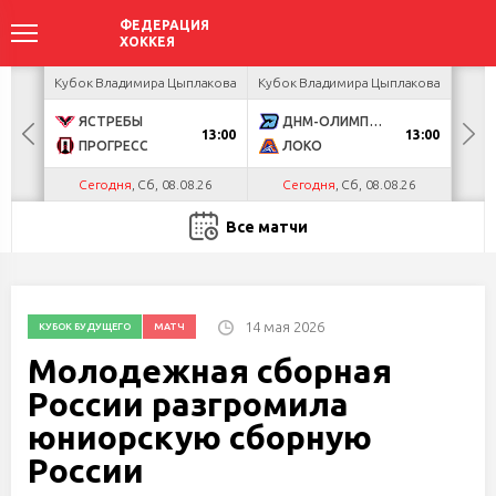
ир
Кубок Владимира Цыплакова
Кубок Владимира Цыплакова
Кубо
ЯСТРЕБЫ
ДНМ-ОЛИМПИК
U
13:00
13:00
ПРОГРЕСС
ЛОКО
Р
Сегодня
, Сб, 08.08.26
Сегодня
, Сб, 08.08.26
Все матчи
14 мая 2026
КУБОК БУДУЩЕГО
МАТЧ
Молодежная сборная
России разгромила
юниорскую сборную
России