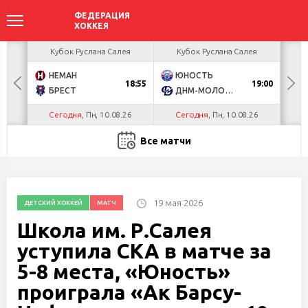
ея
Кубок Руслана Салея
Кубок Руслана Салея
К
НЕМАН
ЮНОСТЬ
А
18:55
19:00
БРЕСТ
ДНМ-МОЛОДЕЧНО
Ш
Сегодня
, Пн, 10.08.26
Сегодня
, Пн, 10.08.26
С
Все матчи
19 мая 2026
ДЕТСКИЙ ХОККЕЙ
МАТЧ
Школа им. Р.Салея
уступила СКА в матче за
5-8 места, «Юность»
проиграла «Ак Барсу-