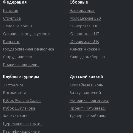
Федерация
Сборные
История
Национальная
Структура
Молодежная U20
Ледовые арены
Юниорская U18
Официальные документы
Юношеская U17
Контакты
Юношеская U16
Государственная символика
Женский хоккей
Сотрудничество
Календарь сборных
Правила поведения
Клубные турниры
Детский хоккей
Экстралига
Хоккейные школы
Высшая лига
База упражнений
Кубок Руслана Салея
Методика подготовки
Кубок Цыплакова
Проект «Пять звезд»
Женская лига
Турнирные таблицы
Церемония закрытия
Квалификационные