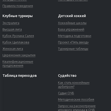
Правила поведения
Клубные турниры
Детский хоккей
Экстралига
Хоккейные школы
Высшая лига
База упражнений
Кубок Руслана Салея
Методика подготовки
Кубок Цыплакова
Проект «Пять звезд»
Женская лига
Турнирные таблицы
Церемония закрытия
Квалификационные
предложения
Таблица переходов
Судейство
Как стать хоккейным
арбитром?
Судьи ОЧБ
Методические пособия
Запрос на рассмотрение
игрового эпизода в ОЧБ