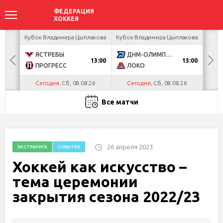
ир
Кубок Владимира Цыплакова
Кубок Владимира Цыплакова
Кубо
ЯСТРЕБЫ
ДНМ-ОЛИМПИК
U
13:00
13:00
ПРОГРЕСС
ЛОКО
Р
Сегодня
, Сб, 08.08.26
Сегодня
, Сб, 08.08.26
С
Все матчи
26 апреля 2023
ЭКСТРАЛИГА
СОБЫТИЕ
Хоккей как искусство –
тема церемонии
закрытия сезона 2022/23