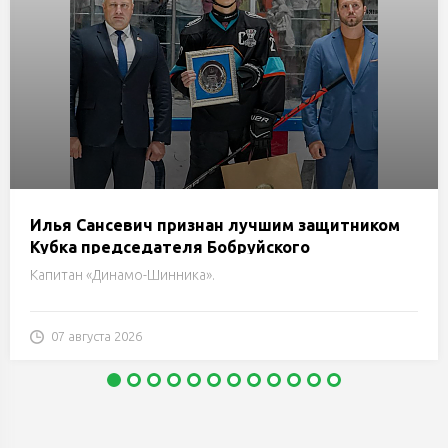
Илья Сансевич признан лучшим защитником
Кубка председателя Бобруйского
горисполкома
Капитан «Динамо-Шинника».
07 августа 2026