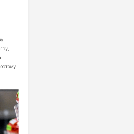
му
гру,
а
поэтому