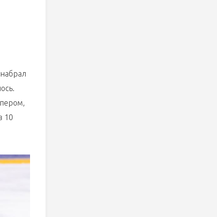
 набрал
ось.
йпером,
в 10