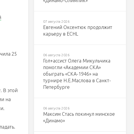
«Динамо-Олимпик»
й
07 августа 2026
Евгений Оксентюк продолжит
карьеру в ECHL
чила 25
06 августа 2026
Гол+ассист Олега Микульчика
помогли «Академии СКА»
обыграть «СКА-1946» на
турнире Н.Е.Маслова в Санкт-
Петербурге
. В этой
ии на
и.
06 августа 2026
Максим Стась покинул минское
«Динамо»
падать.