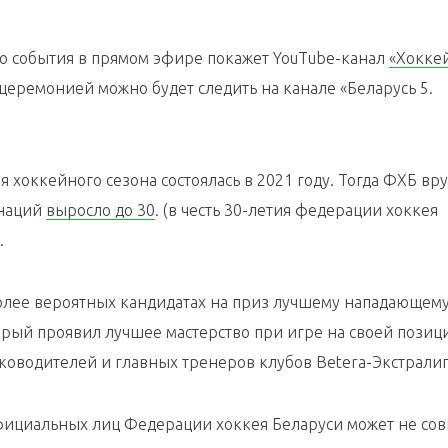
го события в прямом эфире покажет YouTube-канал
«Хокке
за церемонией можно будет следить на канале «Беларусь 5.
хоккейного сезона состоялась в 2021 году. Тогда ФХБ вру
инаций
выросло до 30
. (в честь 30-летия федерации хоккея
.
более вероятных кандидатах на приз лучшему нападающему
рый проявил лучшее мастерство при игре на своей позиц
ководителей и главных тренеров клубов Betera-Экстралиг
фициальных лиц Федерации хоккея Беларуси может не сов