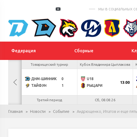
мы в социальных с
Федерация
Сборные
Кл
 Цыплакова
Товарищеский турнир
Кубок Владимира Цыплакова
4
ДНМ-ШИННИК
0
U18
БУЛ
13:00
3
ТАЙФУН
1
РЫЦАРИ
.26
Третий период
Сб, 08.08.26
Главная
Новости
Событие
Андрющенко, Ипатов и еще пят