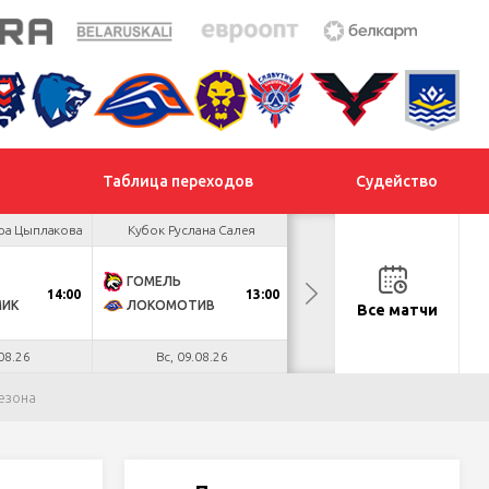
Таблица переходов
Судейство
ра Цыплакова
Кубок Руслана Салея
Кубок Руслана Салея
ГОМЕЛЬ
МОГИЛЕВ
14:00
13:00
13:00
МИК
ЛОКОМОТИВ
СЛАВУТИЧ
Все матчи
08.26
Вс, 09.08.26
Вс, 09.08.26
езона