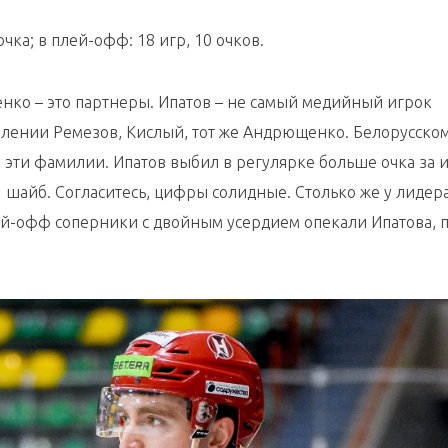
чка; в плей-офф: 18 игр, 10 очков.
нко – это партнеры. Ипатов – не самый медийный игрок
авлении Ремезов, Кислый, тот же Андрющенко. Белорусско
эти фамилии. Ипатов выбил в регулярке больше очка за и
 шайб. Согласитесь, цифры солидные. Столько же у лидер
й-офф соперники с двойным усердием опекали Ипатова, 