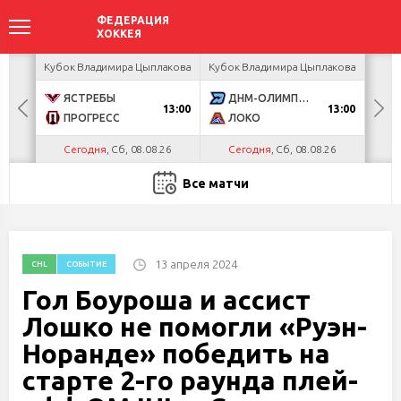
ир
Кубок Владимира Цыплакова
Кубок Владимира Цыплакова
Кубо
ЯСТРЕБЫ
ДНМ-ОЛИМПИК
U
13:00
13:00
ПРОГРЕСС
ЛОКО
Р
Сегодня
, Сб, 08.08.26
Сегодня
, Сб, 08.08.26
С
Все матчи
13 апреля 2024
CHL
СОБЫТИЕ
Гол Боуроша и ассист
Лошко не помогли «Руэн-
Норанде» победить на
старте 2-го раунда плей-