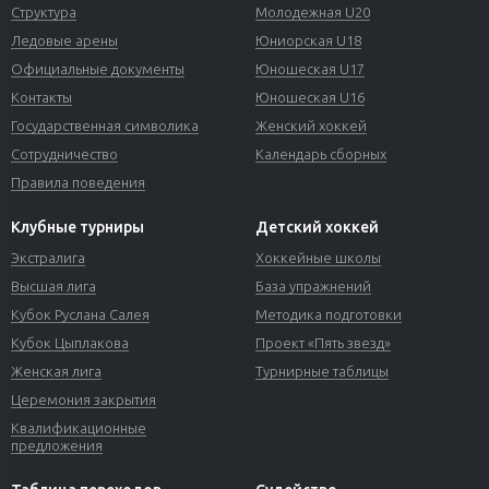
Структура
Молодежная U20
Ледовые арены
Юниорская U18
Официальные документы
Юношеская U17
Контакты
Юношеская U16
Государственная символика
Женский хоккей
Сотрудничество
Календарь сборных
Правила поведения
Клубные турниры
Детский хоккей
Экстралига
Хоккейные школы
Высшая лига
База упражнений
Кубок Руслана Салея
Методика подготовки
Кубок Цыплакова
Проект «Пять звезд»
Женская лига
Турнирные таблицы
Церемония закрытия
Квалификационные
предложения