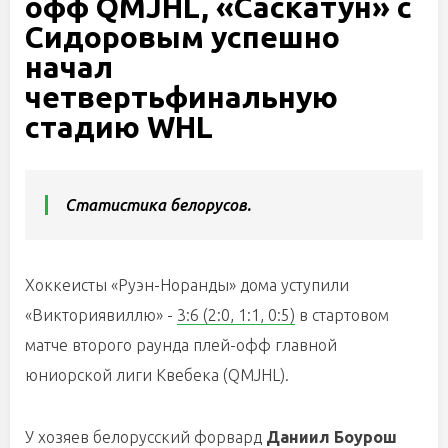
офф QMJHL, «Саскатун» с
Сидоровым успешно
начал
четвертьфинальную
стадию WHL
Статистика белорусов.
Хоккеисты «Руэн-Норанды» дома уступили
«Викториявиллю» -
3:6 (2:0, 1:1, 0:5)
в стартовом
матче второго раунда плей-офф главной
юниорской лиги Квебека (QMJHL).
У хозяев белорусский форвард
Даниил Боурош