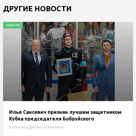
ДРУГИЕ НОВОСТИ
СОБЫТИЕ
Илья Сансевич признан лучшим защитником
Кубка председателя Бобруйского
горисполкома
Капитан «Динамо-Шинника».