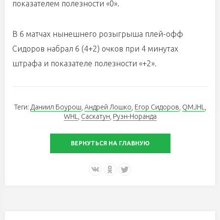
показателем полезности «0».
В 6 матчах нынешнего розыгрыша плей-офф
Сидоров набрал 6 (4+2) очков при 4 минутах
штрафа и показателе полезности «+2».
Теги:
Даниил Боурош
,
Андрей Лошко
,
Егор Сидоров
,
QMJHL
,
WHL
,
Саскатун
,
Руэн-Норанда
ВЕРНУТЬСЯ НА ГЛАВНУЮ