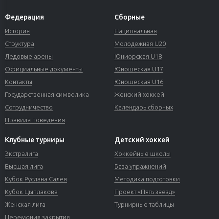
Федерация
Сборные
История
Национальная
Структура
Молодежная U20
Ледовые арены
Юниорская U18
Официальные документы
Юношеская U17
Контакты
Юношеская U16
Государственная символика
Женский хоккей
Сотрудничество
Календарь сборных
Правила поведения
Клубные турниры
Детский хоккей
Экстралига
Хоккейные школы
Высшая лига
База упражнений
Кубок Руслана Салея
Методика подготовки
Кубок Цыплакова
Проект «Пять звезд»
Женская лига
Турнирные таблицы
Церемония закрытия