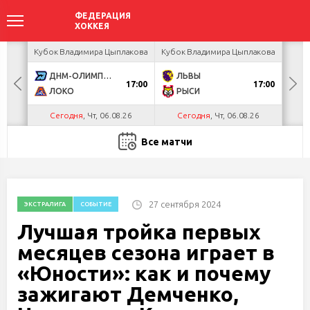
ея
Кубок Владимира Цыплакова
Кубок Владимира Цыплакова
Т
ДНМ-ОЛИМПИК
ЛЬВЫ
Д
17:00
17:00
ЛОКО
РЫСИ
Сегодня
, Чт, 06.08.26
Сегодня
, Чт, 06.08.26
С
Все матчи
27 сентября 2024
ЭКСТРАЛИГА
СОБЫТИЕ
Лучшая тройка первых
месяцев сезона играет в
«Юности»: как и почему
зажигают Демченко,