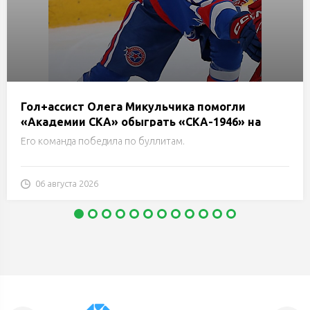
Гол+ассист Олега Микульчика помогли
«Академии СКА» обыграть «СКА-1946» на
турнире Н.Е.Маслова в Санкт-Петербурге
Его команда победила по буллитам.
06 августа 2026