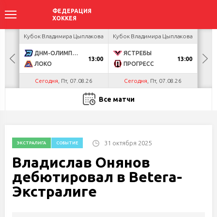
акова
Кубок Владимира Цыплакова
Кубок Владимира Цыплакова
Кубо
ДНМ-ОЛИМПИК
ЯСТРЕБЫ
U
13:00
13:00
ЛОКО
ПРОГРЕСС
Р
Сегодня
, Пт, 07.08.26
Сегодня
, Пт, 07.08.26
С
Все матчи
31 октября 2025
ЭКСТРАЛИГА
СОБЫТИЕ
Владислав Онянов
дебютировал в Betera-
Экстралиге