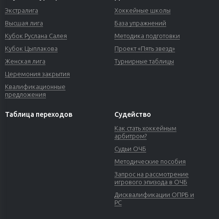
Экстралига
Хоккейные школы
Высшая лига
База упражнений
Кубок Руслана Салея
Методика подготовки
Кубок Цыплакова
Проект «Пять звезд»
Женская лига
Турнирные таблицы
Церемония закрытия
Квалификационные
предложения
Таблица переходов
Судейство
Как стать хоккейным
арбитром?
Судьи ОЧБ
Методические пособия
Запрос на рассмотрение
игрового эпизода в ОЧБ
Дисквалификации ОПРБ и
РС