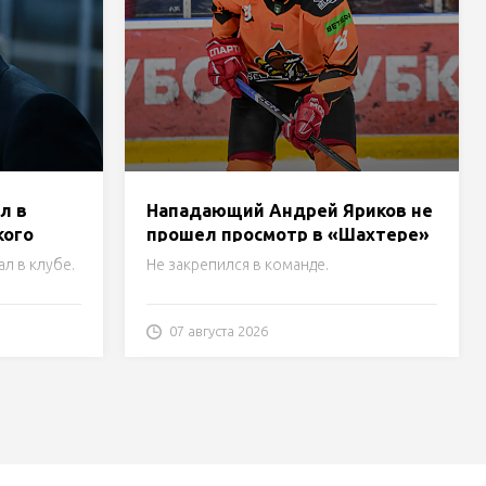
л в
Нападающий Андрей Яриков не
кого
прошел просмотр в «Шахтере»
л в клубе.
Не закрепился в команде.
07 августа 2026