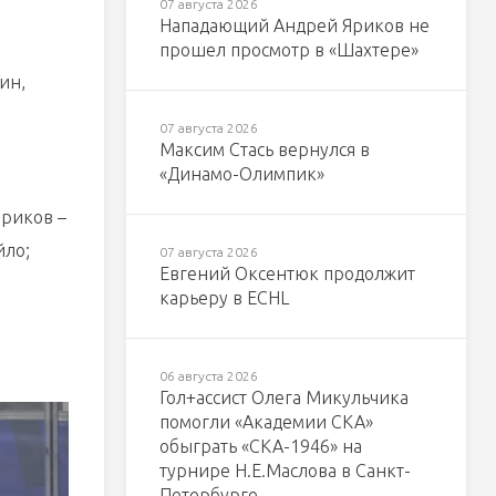
07 августа 2026
Нападающий Андрей Яриков не
прошел просмотр в «Шахтере»
ин,
07 августа 2026
Максим Стась вернулся в
«Динамо-Олимпик»
ориков –
йло;
07 августа 2026
Евгений Оксентюк продолжит
карьеру в ECHL
06 августа 2026
Гол+ассист Олега Микульчика
помогли «Академии СКА»
обыграть «СКА-1946» на
турнире Н.Е.Маслова в Санкт-
Петербурге