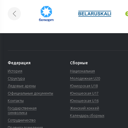
Федерация
Сборные
История
Национальная
Структура
Молодежная U20
Ледовые арены
Юниорская U18
Официальные документы
Юношеская U17
Контакты
Юношеская U16
Государственная
Женский хоккей
символика
Календарь сборных
Сотрудничество
Правила поведения