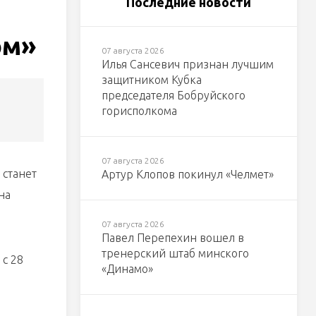
Последние новости
ом»
07 августа 2026
Илья Сансевич признан лучшим
защитником Кубка
председателя Бобруйского
горисполкома
07 августа 2026
 станет
Артур Клопов покинул «Челмет»
на
07 августа 2026
Павел Перепехин вошел в
тренерский штаб минского
 с 28
«Динамо»