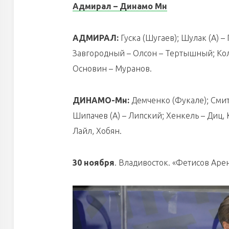
Адмирал – Динамо Мн
АДМИРАЛ:
Гуска (Шугаев); Шулак (А) –
Завгородный – Олсон – Тертышный; Коле
Основин – Муранов.
ДИНАМО-Мн:
Демченко (Фукале); Смит 
Шипачев (А) – Липский; Хенкель – Диц, 
Лайл, Хобян.
30 ноября
. Владивосток. «Фетисов Арен