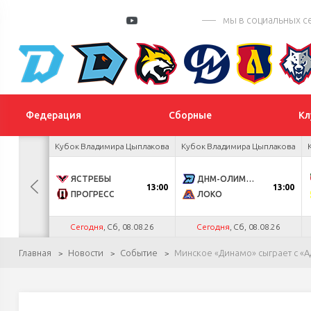
мы в социальных с
Федерация
Сборные
Кл
 турнир
Кубок Владимира Цыплакова
Кубок Владимира Цыплакова
К
0
ЯСТРЕБЫ
ДНМ-ОЛИМПИК
13:00
13:00
4
ПРОГРЕСС
ЛОКО
.26
Сегодня
, Сб, 08.08.26
Сегодня
, Сб, 08.08.26
Главная
Новости
Событие
Минское «Динамо» сыграет с «