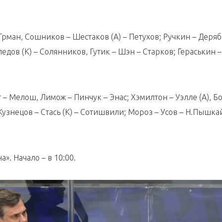
 Грман, Сошников – Шестаков (А) – Петухов; Ручкин – Деряб
дов (К) – Солянников, Гутик – Шэн – Старков; Гераськин –
– Мелош, Лимож – Пинчук – Энас; Хэмилтон – Уэлле (А), Б
Кузнецов – Стась (К) – Сотишвили; Мороз – Усов – Н.Пышка
а». Начало – в 10:00.