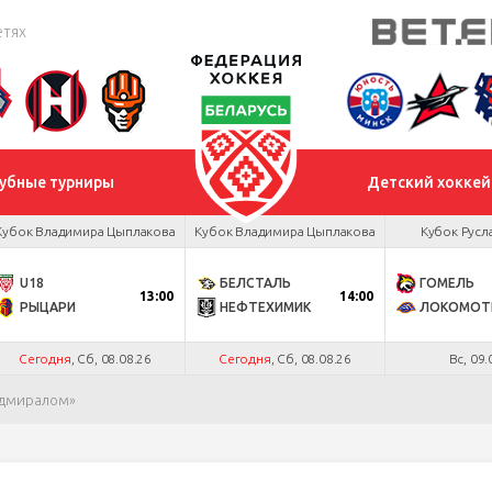
етях
убные турниры
Детский хоккей
Кубок Владимира Цыплакова
Кубок Владимира Цыплакова
Кубок Русл
U18
БЕЛСТАЛЬ
ГОМЕЛЬ
13:00
14:00
РЫЦАРИ
НЕФТЕХИМИК
ЛОКОМОТ
Сегодня
, Сб, 08.08.26
Сегодня
, Сб, 08.08.26
Вс, 09.
Адмиралом»