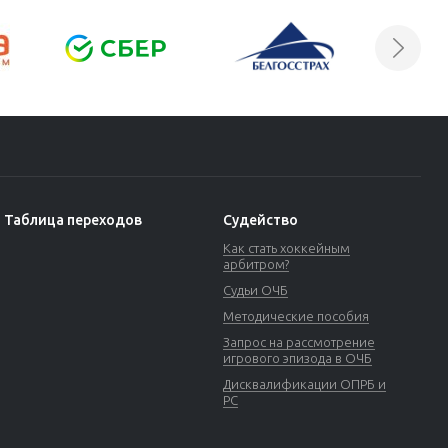
Таблица переходов
Судейство
Как стать хоккейным
арбитром?
Судьи ОЧБ
Методические пособия
Запрос на рассмотрение
игрового эпизода в ОЧБ
Дисквалификации ОПРБ и
РС