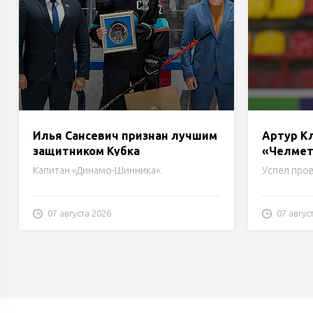
Илья Сансевич признан лучшим
Артур К
защитником Кубка
«Челме
председателя Бобруйского
Капитан «Динамо-Шинника».
Успел пров
горисполкома
07 августа 2026
07 авгус