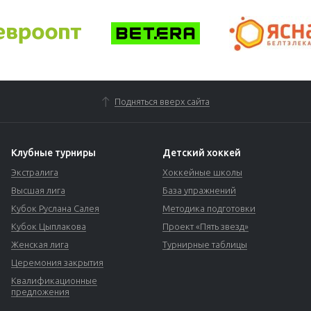
Подняться вверх сайта
Клубные турниры
Детский хоккей
Экстралига
Хоккейные школы
Высшая лига
База упражнений
Кубок Руслана Салея
Методика подготовки
Кубок Цыплакова
Проект «Пять звезд»
Женская лига
Турнирные таблицы
Церемония закрытия
Квалификационные
предложения