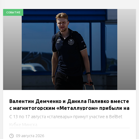
СОБЫТИЕ
Валентин Демченко и Данила Паливко вместе
с магнитогорским «Металлургом» прибыли на
сборы в Минск
С 13 по 17 августа «сталевары» примут участие в BelBet
Кубке Минска.
09 августа 2026