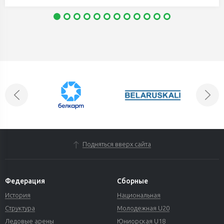
Подняться вверх сайта
Федерация
Сборные
История
Национальная
Структура
Молодежная U20
Ледовые арены
Юниорская U18