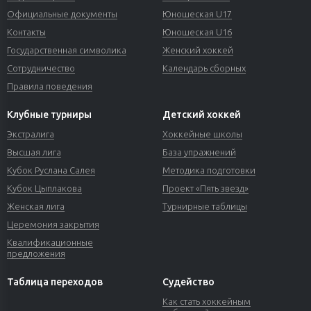
Официальные документы
Юношеская U17
Контакты
Юношеская U16
Государственная символика
Женский хоккей
Сотрудничество
Календарь сборных
Правила поведения
Клубные турниры
Детский хоккей
Экстралига
Хоккейные школы
Высшая лига
База упражнений
Кубок Руслана Салея
Методика подготовки
Кубок Цыплакова
Проект «Пять звезд»
Женская лига
Турнирные таблицы
Церемония закрытия
Квалификационные
предложения
Таблица переходов
Судейство
Как стать хоккейным