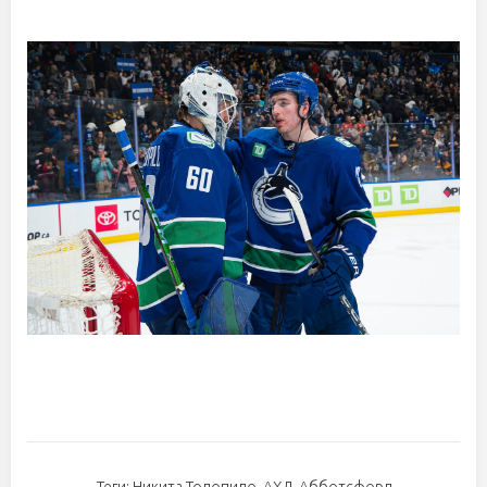
Теги:
Никита Толопило
,
АХЛ
,
Абботсфорд