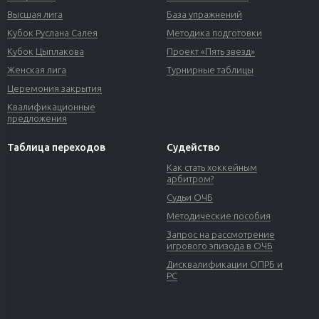
Высшая лига
База упражнений
Кубок Руслана Салея
Методика подготовки
Кубок Цыплакова
Проект «Пять звезд»
Женская лига
Турнирные таблицы
Церемония закрытия
Квалификационные
предложения
Таблица переходов
Судейство
Как стать хоккейным
арбитром?
Судьи ОЧБ
Методические пособия
Запрос на рассмотрение
игрового эпизода в ОЧБ
Дисквалификации ОПРБ и
РС