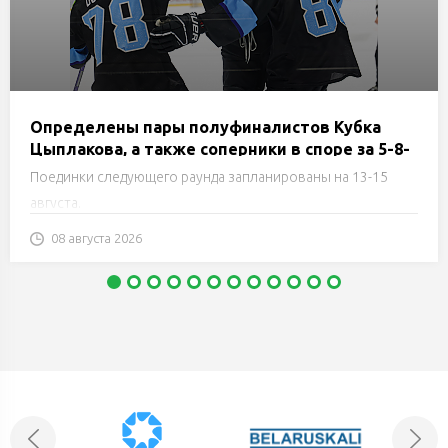
Определены пары полуфиналистов Кубка
Цыплакова, а также соперники в споре за 5-8-
е, 9-12-е и за 13-е места
Поединки следующего раунда запланированы на 13-15
августа.
08 августа 2026