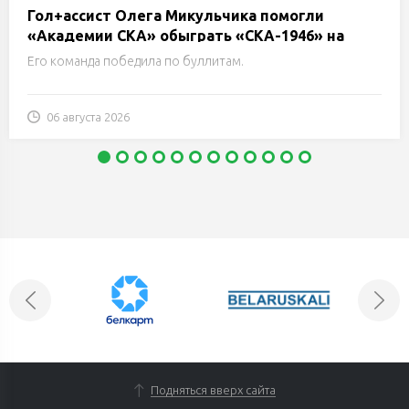
Гол+ассист Олега Микульчика помогли
«Академии СКА» обыграть «СКА-1946» на
турнире Н.Е.Маслова в Санкт-Петербурге
Его команда победила по буллитам.
06 августа 2026
Подняться вверх сайта