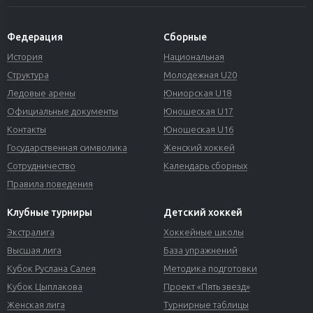
Федерация
Сборные
История
Национальная
Структура
Молодежная U20
Ледовые арены
Юниорская U18
Официальные документы
Юношеская U17
Контакты
Юношеская U16
Государственная символика
Женский хоккей
Сотрудничество
Календарь сборных
Правила поведения
Клубные турниры
Детский хоккей
Экстралига
Хоккейные школы
Высшая лига
База упражнений
Кубок Руслана Салея
Методика подготовки
Кубок Цыплакова
Проект «Пять звезд»
Женская лига
Турнирные таблицы