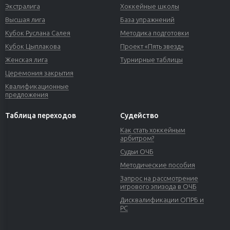
Экстралига
Хоккейные школы
Высшая лига
База упражнений
Кубок Руслана Салея
Методика подготовки
Кубок Цыплакова
Проект «Пять звезд»
Женская лига
Турнирные таблицы
Церемония закрытия
Квалификационные
предложения
Таблица переходов
Судейство
Как стать хоккейным
арбитром?
Судьи ОЧБ
Методические пособия
Запрос на рассмотрение
игрового эпизода в ОЧБ
Дисквалификации ОПРБ и
РС