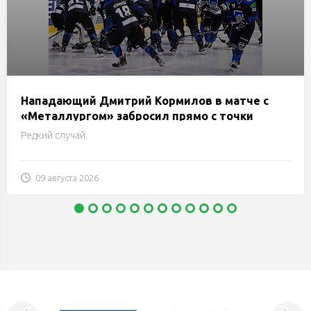
Нападающий Дмитрий Кормилов в матче с
«Металлургом» забросил прямо с точки
вбрасывания
Редкий случай.
09 августа 2026