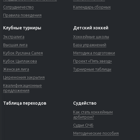
Сотрудничество
Календарь сборных
Правила поведения
Клубные турниры
Детский хоккей
Экстралига
Хоккейные школы
Высшая лига
База упражнений
Кубок Руслана Салея
Методика подготовки
Кубок Цыплакова
Проект «Пять звезд»
Женская лига
Турнирные таблицы
Церемония закрытия
Квалификационные
предложения
Таблица переходов
Судейство
Как стать хоккейным
арбитром?
Судьи ОЧБ
Методические пособия