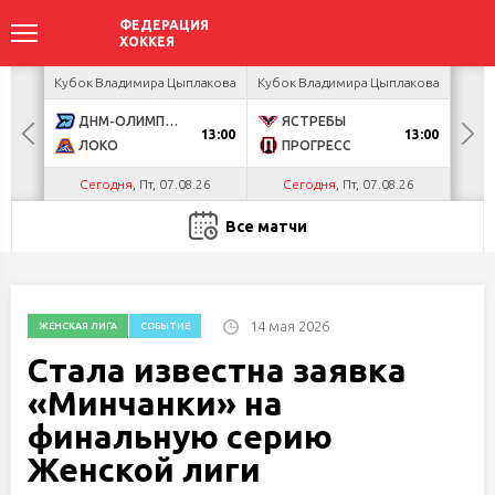
акова
Кубок Владимира Цыплакова
Кубок Владимира Цыплакова
Кубо
ДНМ-ОЛИМПИК
ЯСТРЕБЫ
U
13:00
13:00
ЛОКО
ПРОГРЕСС
Р
Сегодня
, Пт, 07.08.26
Сегодня
, Пт, 07.08.26
С
Все матчи
14 мая 2026
ЖЕНСКАЯ ЛИГА
СОБЫТИЕ
Стала известна заявка
«Минчанки» на
финальную серию
Женской лиги