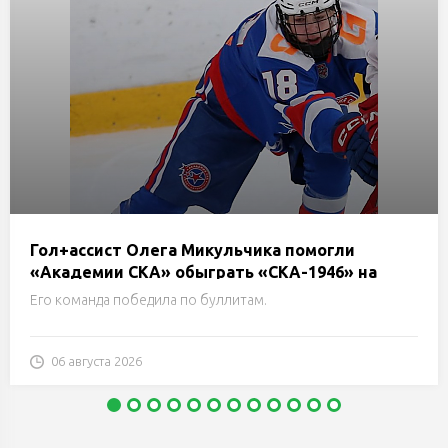
Гол+ассист Олега Микульчика помогли
«Академии СКА» обыграть «СКА-1946» на
турнире Н.Е.Маслова в Санкт-Петербурге
Его команда победила по буллитам.
06 августа 2026