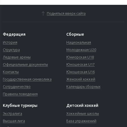
Подняться вверх сайта
Федерация
Сборные
История
Национальная
Структура
Молодежная U20
Ледовые арены
Юниорская U18
Официальные документы
Юношеская U17
Контакты
Юношеская U16
Государственная символика
Женский хоккей
Сотрудничество
Календарь сборных
Правила поведения
Клубные турниры
Детский хоккей
Экстралига
Хоккейные школы
Высшая лига
База упражнений