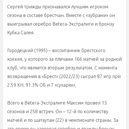
Сергей трижды признавался лучшим игроком
сезона в составе брестчан. Вместе с «зубрами» он
выигрывал серебро Betera-Экстралиги и бронзу
Кубка Салея.
Городецкий (1995) – воспитанник брестского
хоккея, у которого за плечами 166 матчей за родной
клуб, что является вторым результатом. С момента
возвращения в «Брест» (2022/23) сыграл 87 игр при
2.59 КН, 91.3% ОБ и 7 «сухарях».
Всего в Betera-Экстралиге Максим провел 13
сезонов и 258 встреч. Он – 12-й по количеству
матчей и по шатаутам (22) в чемпионате страны. За
это время он завоевал серебро и дважды бронзу