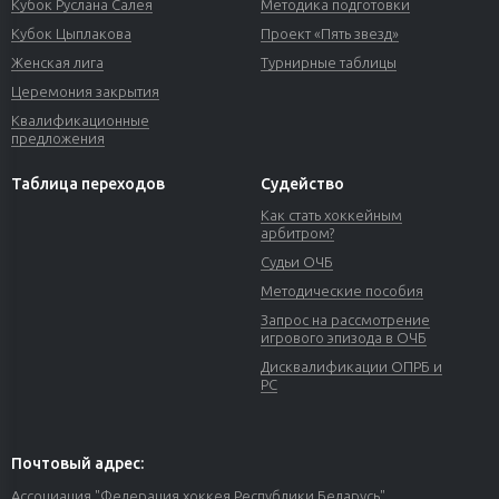
Кубок Руслана Салея
Методика подготовки
Кубок Цыплакова
Проект «Пять звезд»
Женская лига
Турнирные таблицы
Церемония закрытия
Квалификационные
предложения
Таблица переходов
Судейство
Как стать хоккейным
арбитром?
Судьи ОЧБ
Методические пособия
Запрос на рассмотрение
игрового эпизода в ОЧБ
Дисквалификации ОПРБ и
РС
Почтовый адрес:
Ассоциация "Федерация хоккея Республики Беларусь"