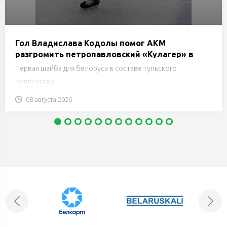
Гол Владислава Кодолы помог АКМ
разгромить петропавловский «Кулагер» в
Кубке губернатора Оренбургской области
Первая шайба для белоруса в составе тульского
коллектива.
08 августа 2026