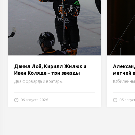
Данил Лой, Кирилл Жилюк и
Алексан
Иван Коляда – три звезды
матчей в
среды в Кубке Салея 2026
Михаил 
Два форварда и вратарь.
Юбилейны
до отмет
06 августа 2026
05 авгус