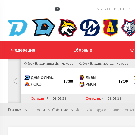
мы в социальных с
Федерация
Сборные
Кл
а Салея
Кубок Владимира Цыплакова
Кубок Владимира Цыплакова
1
ДНМ-ОЛИМПИК
ЛЬВЫ
17:00
17:00
0
ЛОКО
РЫСИ
.26
Сегодня
, Чт, 06.08.26
Сегодня
, Чт, 06.08.26
Главная
Новости
Событие
Десять белорусов стали неогр