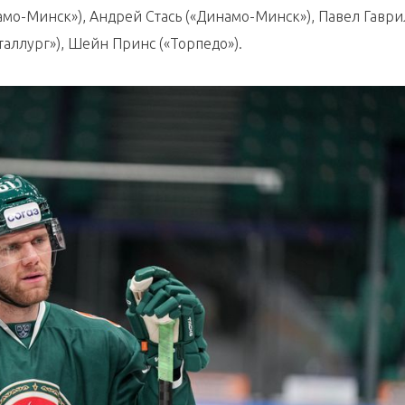
мо-Минск»), Андрей Стась («Динамо-Минск»), Павел Гавр
таллург»), Шейн Принс («Торпедо»).