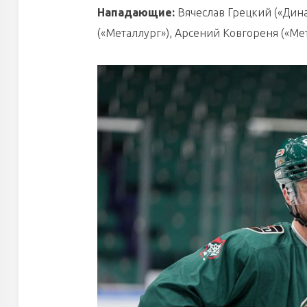
Нападающие:
Вячеслав Грецкий («Дина
(«Металлург»), Арсений Ковгореня («Ме