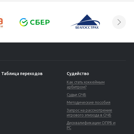
Таблица переходов
Судейство
Как стать хоккейным
арбитром?
Судьи ОЧБ
Методические пособия
Запрос на рассмотрение
игрового эпизода в ОЧБ
Дисквалификации ОПРБ и
РС