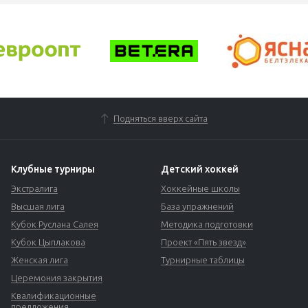
Подняться вверх сайта
Клубные турниры
Детский хоккей
Экстралига
Хоккейные школы
Высшая лига
База упражнений
Кубок Руслана Салея
Методика подготовки
Кубок Цыплакова
Проект «Пять звезд»
Женская лига
Турнирные таблицы
Церемония закрытия
Квалификационные
предложения