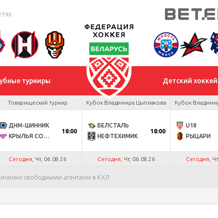
етях
убные турниры
Детский хоккей
Товарищеский турнир
Кубок Владимира Цыплакова
Кубок Владими
ДНМ-ШИННИК
БЕЛСТАЛЬ
U18
18:00
18:00
КРЫЛЬЯ СОВЕТОВ
НЕФТЕХИМИК
РЫЦАРИ
Сегодня
, Чт, 06.08.26
Сегодня
, Чт, 06.08.26
Сегодня
, Ч
аниченно свободными агентами в КХЛ