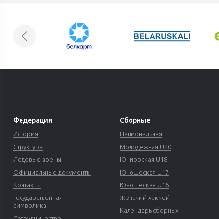
Федерация
Сборные
История
Национальная
Структура
Молодежная U20
Ледовые арены
Юниорская U18
Официальные документы
Юношеская U17
Контакты
Юношеская U16
Государственная
Женский хоккей
символика
Календарь сборных
Сотрудничество