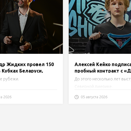
др Жидких провел 150
Алексей Кейко подпис
 Кубках Беларуси,
пробный контракт с «
Хоромандо добрался
Шинником»
е рубежи.
До этого несколько лет выст
ки в 100 поединков
Северной Америке.
та 2026
05 августа 2026