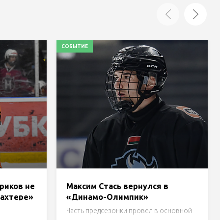
СОБЫТИЕ
риков не
Максим Стась вернулся в
Шахтере»
«Динамо-Олимпик»
Часть предсезонки провел в основной