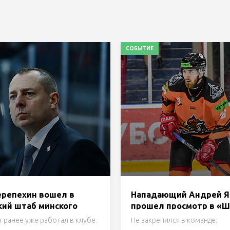
СОБЫТИЕ
ерепехин вошел в
Нападающий Андрей Я
кий штаб минского
прошел просмотр в «
о»
 ранее уже работал в клубе.
Не закрепился в команде.