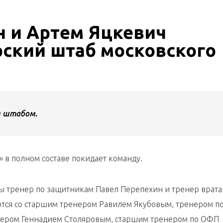
н и Артем Яцкевич
рский штаб московского
м штабом.
 в полном составе покидает команду.
ы тренер по защитникам Павел Перепехин и тренер врат
ются со старшим тренером Равилем Якубовым, тренером п
ером Геннадием Столяровым, старшим тренером по ОФП