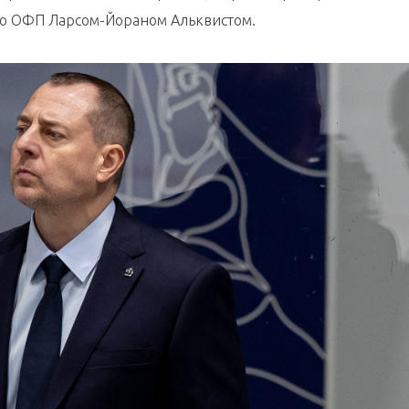
по ОФП Ларсом-Йораном Альквистом.