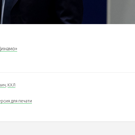
Динамо»
вич
,
КХЛ
ерсия для печати