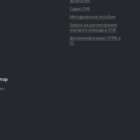
арбитром?
Судьи ОЧБ
Методические пособия
Запрос на рассмотрение
игрового эпизода в ОЧБ
Дисквалификации ОПРБ и
РС
тор
вич