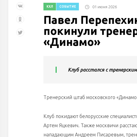
01 июня 2026
КХЛ
СОБЫТИЕ
Павел Перепехи
покинули трене
«Динамо»
Клуб расстался с тренерски
Тренерский штаб московского «Динамо»
Клуб покидают белорусские специалист
Артем Яцкевич. Также москвичи расста
нападающим Андреем Писаревым, трен