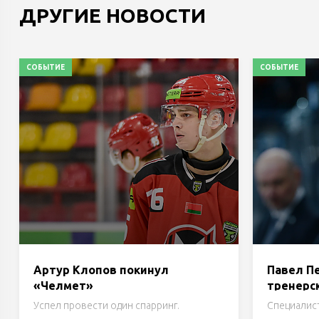
ДРУГИЕ НОВОСТИ
СОБЫТИЕ
СОБЫТИЕ
Артур Клопов покинул
Павел П
«Челмет»
тренерс
«Динам
Успел провести один спарринг.
Специалист