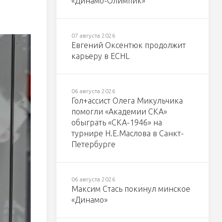
«Динамо-Олимпик»
07 августа 2026
Евгений Оксентюк продолжит
карьеру в ECHL
06 августа 2026
Гол+ассист Олега Микульчика
помогли «Академии СКА»
обыграть «СКА-1946» на
турнире Н.Е.Маслова в Санкт-
Петербурге
06 августа 2026
Максим Стась покинул минское
«Динамо»