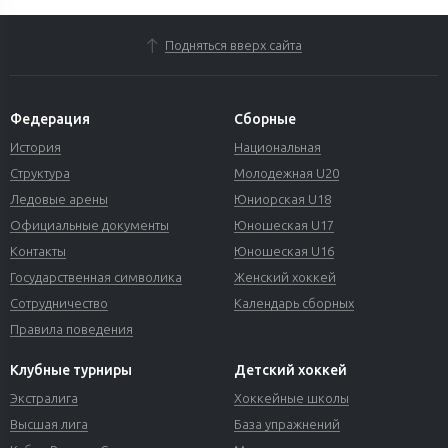
Подняться вверх сайта
Федерация
Сборные
История
Национальная
Структура
Молодежная U20
Ледовые арены
Юниорская U18
Официальные документы
Юношеская U17
Контакты
Юношеская U16
Государственная символика
Женский хоккей
Сотрудничество
Календарь сборных
Правила поведения
Клубные турниры
Детский хоккей
Экстралига
Хоккейные школы
Высшая лига
База упражнений