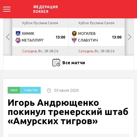
акова
Кубок Руслана Салея
Кубок Руслана Салея
К
ХИМИК
МОГИЛЕВ
Г
БУЛ
13:00
13:00
МЕТАЛЛУРГ
СЛАВУТИЧ
Л
Сегодня
, Вс, 09.08.26
Сегодня
, Вс, 09.08.26
С
Все матчи
03 июня 2026
МХЛ
СОБЫТИЕ
Игорь Андрющенко
покинул тренерский штаб
«Амурских тигров»