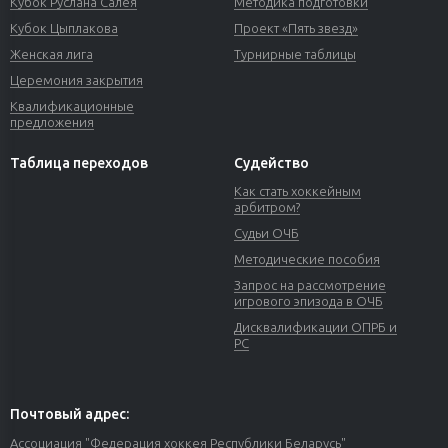
Кубок Руслана Салея
Методика подготовки
Кубок Цыплакова
Проект «Пять звезд»
Женская лига
Турнирные таблицы
Церемония закрытия
Квалификационные
предложения
Таблица переходов
Судейство
Как стать хоккейным
арбитром?
Судьи ОЧБ
Методические пособия
Запрос на рассмотрение
игрового эпизода в ОЧБ
Дисквалификации ОПРБ и
РС
Почтовый адрес:
Ассоциация "Федерация хоккея Республики Беларусь"