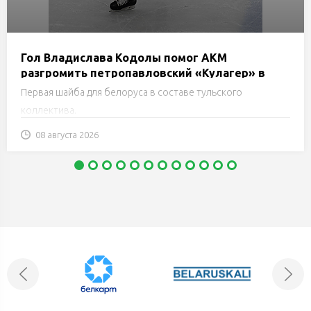
Гол Владислава Кодолы помог АКМ
разгромить петропавловский «Кулагер» в
Кубке губернатора Оренбургской области
Первая шайба для белоруса в составе тульского
коллектива.
08 августа 2026