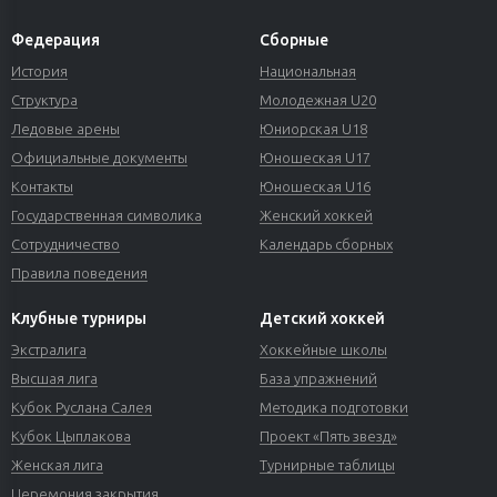
Федерация
Сборные
История
Национальная
Структура
Молодежная U20
Ледовые арены
Юниорская U18
Официальные документы
Юношеская U17
Контакты
Юношеская U16
Государственная символика
Женский хоккей
Сотрудничество
Календарь сборных
Правила поведения
Клубные турниры
Детский хоккей
Экстралига
Хоккейные школы
Высшая лига
База упражнений
Кубок Руслана Салея
Методика подготовки
Кубок Цыплакова
Проект «Пять звезд»
Женская лига
Турнирные таблицы
Церемония закрытия