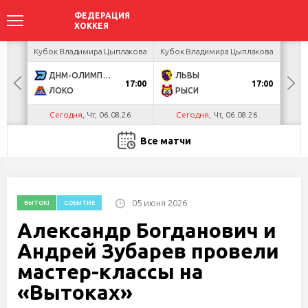
ея
Кубок Владимира Цыплакова
Кубок Владимира Цыплакова
Т
ДНМ-ОЛИМПИК
ЛЬВЫ
Д
17:00
17:00
ЛОКО
РЫСИ
Сегодня
, Чт, 06.08.26
Сегодня
, Чт, 06.08.26
С
Все матчи
05 июня 2026
ВЫТОКI
СОБЫТИЕ
Александр Богданович и
Андрей Зубарев провели
мастер-классы на
«Вытоках»