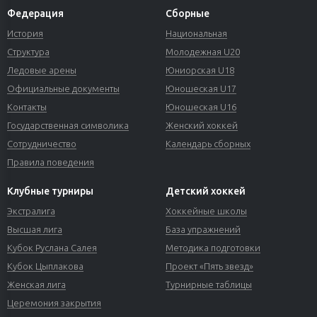
Федерация
Сборные
История
Национальная
Структура
Молодежная U20
Ледовые арены
Юниорская U18
Официальные документы
Юношеская U17
Контакты
Юношеская U16
Государственная символика
Женский хоккей
Сотрудничество
Календарь сборных
Правила поведения
Клубные турниры
Детский хоккей
Экстралига
Хоккейные школы
Высшая лига
База упражнений
Кубок Руслана Салея
Методика подготовки
Кубок Цыплакова
Проект «Пять звезд»
Женская лига
Турнирные таблицы
Церемония закрытия