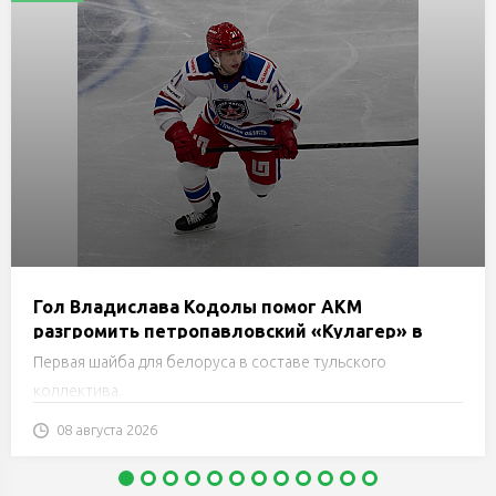
Гол Владислава Кодолы помог АКМ
разгромить петропавловский «Кулагер» в
Кубке губернатора Оренбургской области
Первая шайба для белоруса в составе тульского
коллектива.
08 августа 2026