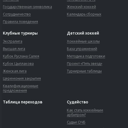
Государственная символика
Женский хоккей
Сотрудничество
Календарь сборных
Правила поведения
Клубные турниры
Детский хоккей
Экстралига
Хоккейные школы
Высшая лига
База упражнений
Кубок Руслана Салея
Методика подготовки
Кубок Цыплакова
Проект «Пять звезд»
Женская лига
Турнирные таблицы
Церемония закрытия
Квалификационные
предложения
Таблица переходов
Судейство
Как стать хоккейным
арбитром?
Судьи ОЧБ