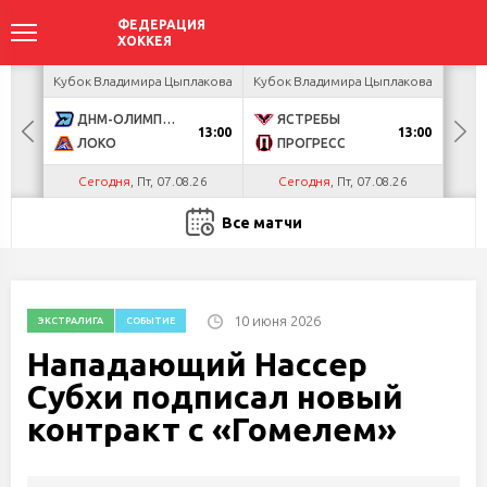
акова
Кубок Владимира Цыплакова
Кубок Владимира Цыплакова
Кубо
ДНМ-ОЛИМПИК
ЯСТРЕБЫ
U
13:00
13:00
ЛОКО
ПРОГРЕСС
Р
Сегодня
, Пт, 07.08.26
Сегодня
, Пт, 07.08.26
С
Все матчи
10 июня 2026
ЭКСТРАЛИГА
СОБЫТИЕ
Нападающий Нассер
Субхи подписал новый
контракт с «Гомелем»