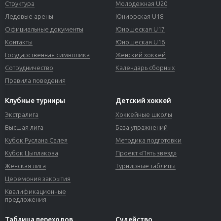
Структура
Молодежная U20
Ледовые арены
Юниорская U18
Официальные документы
Юношеская U17
Контакты
Юношеская U16
Государственная символика
Женский хоккей
Сотрудничество
Календарь сборных
Правила поведения
Клубные турниры
Детский хоккей
Экстралига
Хоккейные школы
Высшая лига
База упражнений
Кубок Руслана Салея
Методика подготовки
Кубок Цыплакова
Проект «Пять звезд»
Женская лига
Турнирные таблицы
Церемония закрытия
Квалификационные
предложения
Таблица переходов
Судейство