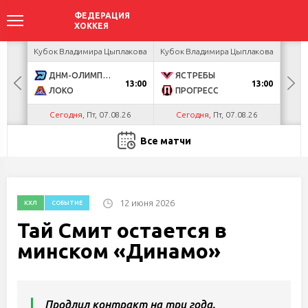
акова
Кубок Владимира Цыплакова
Кубок Владимира Цыплакова
Кубо
ДНМ-ОЛИМПИК
ЯСТРЕБЫ
U
13:00
13:00
ЛОКО
ПРОГРЕСС
Р
Сегодня
, Пт, 07.08.26
Сегодня
, Пт, 07.08.26
С
Все матчи
12 июня 2026
КХЛ
СОБЫТИЕ
Тай Смит остается в
минском «Динамо»
Продлил контракт на три года.