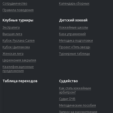
Сотрудничество
Календарь сборных
Правила поведения
Клубные турниры
Детский хоккей
Экстралига
Хоккейные школы
Высшая лига
База упражнений
Кубок Руслана Салея
Методика подготовки
Кубок Цыплакова
Проект «Пять звезд»
Женская лига
Турнирные таблицы
Церемония закрытия
Квалификационные
предложения
Таблица переходов
Судейство
Как стать хоккейным
арбитром?
Судьи ОЧБ
Методические пособия
Запрос на рассмотрение