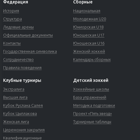
Федерация
Сборные
История
Национальная
Структура
Молодежная U20
Ледовые арены
Юниорская U18
Официальные документы
Юношеская U17
Контакты
Юношеская U16
Государственная символика
Женский хоккей
Сотрудничество
Календарь сборных
Правила поведения
Клубные турниры
Детский хоккей
Экстралига
Хоккейные школы
Высшая лига
База упражнений
Кубок Руслана Салея
Методика подготовки
Кубок Цыплакова
Проект «Пять звезд»
Женская лига
Турнирные таблицы
Церемония закрытия
Квалификационные