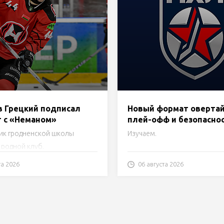
в Грецкий подписал
Новый формат овертай
т с «Неманом»
плей-офф и безопасно
игроков. Изменения в
ик гродненской школы
Изучаем.
Регламенте МХЛ
 родной клуб.
та 2026
06 августа 2026