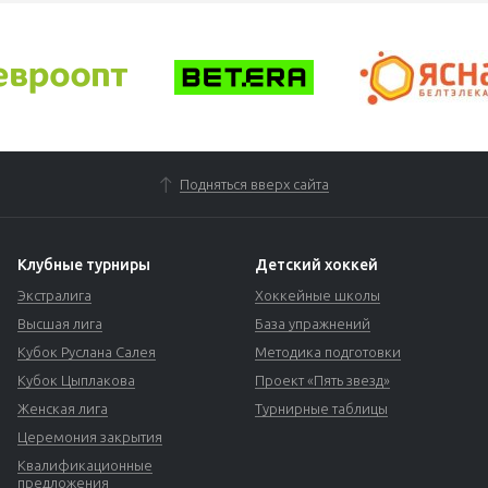
Подняться вверх сайта
Клубные турниры
Детский хоккей
Экстралига
Хоккейные школы
Высшая лига
База упражнений
Кубок Руслана Салея
Методика подготовки
Кубок Цыплакова
Проект «Пять звезд»
Женская лига
Турнирные таблицы
Церемония закрытия
Квалификационные
предложения