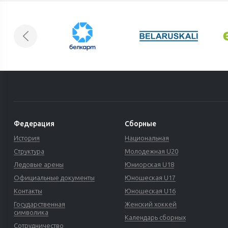
Федерация
Сборные
История
Национальная
Структура
Молодежная U20
Ледовые арены
Юниорская U18
Официальные документы
Юношеская U17
Контакты
Юношеская U16
Государственная
Женский хоккей
символика
Календарь сборных
Сотрудничество