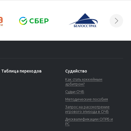
Таблица переходов
Судейство
Как стать хоккейным
арбитром?
Судьи ОЧБ
Методические пособия
Запрос на рассмотрение
игрового эпизода в ОЧБ
Дисквалификации ОПРБ и
РС