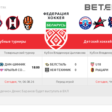
етях
убные турниры
Детский хоккей
Товарищеский турнир
Кубок Владимира Цыплакова
Кубок Владими
ДНМ-ШИННИК
БЕЛСТАЛЬ
0
U18
18:00
КРЫЛЬЯ СОВЕТОВ
НЕФТЕХИМИК
0
РЫЦАРИ
Сегодня
, Чт, 06.08.26
Перед игрой
Сегодня
, Ч
ечно» Денис Баранов будет выступать в ВХЛ