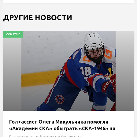
ДРУГИЕ НОВОСТИ
СОБЫТИЕ
Гол+ассист Олега Микульчика помогли
«Академии СКА» обыграть «СКА-1946» на
турнире Н.Е.Маслова в Санкт-Петербурге
Его команда победила по буллитам.