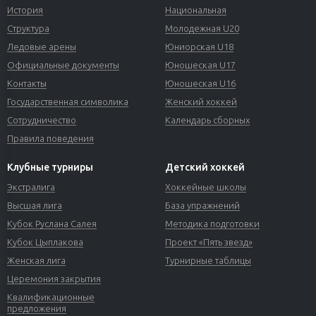
История
Национальная
Структура
Молодежная U20
Ледовые арены
Юниорская U18
Официальные документы
Юношеская U17
Контакты
Юношеская U16
Государственная символика
Женский хоккей
Сотрудничество
Календарь сборных
Правила поведения
Клубные турниры
Детский хоккей
Экстралига
Хоккейные школы
Высшая лига
База упражнений
Кубок Руслана Салея
Методика подготовки
Кубок Цыплакова
Проект «Пять звезд»
Женская лига
Турнирные таблицы
Церемония закрытия
Квалификационные
предложения