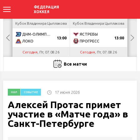
акова
Кубок Владимира Цыплакова
Кубок Владимира Цыплакова
Кубо
ДНМ-ОЛИМПИК
ЯСТРЕБЫ
U
13:00
13:00
ЛОКО
ПРОГРЕСС
Р
Сегодня
, Пт, 07.08.26
Сегодня
, Пт, 07.08.26
С
Все матчи
17 июня 2026
НХЛ
СОБЫТИЕ
Алексей Протас примет
участие в «Матче года» в
Санкт-Петербурге