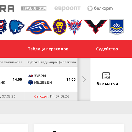
Таблица переходов
Судейство
ра Цыплакова
Кубок Владимира Цыплакова
Товарищеский турнир
ЗУБРЫ
ДНМ-ШИННИК
14:00
14:00
18:00
МИК
МЕДВЕДИ
ТАЙФУН
Все матчи
т, 07.08.26
Сегодня
, Пт, 07.08.26
Сегодня
, Пт, 07.08.26