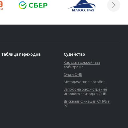
Таблица переходов
Судейство
Как стать хоккейным
арбитром?
Судьи ОЧБ
Методические пособия
Запрос на рассмотрение
игрового эпизода в ОЧБ
Дисквалификации ОПРБ и
РС