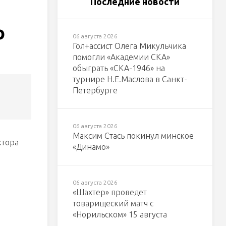
Последние новости
о
06 августа 2026
Гол+ассист Олега Микульчика
помогли «Академии СКА»
обыграть «СКА-1946» на
турнире Н.Е.Маслова в Санкт-
Петербурге
06 августа 2026
Максим Стась покинул минское
ктора
«Динамо»
06 августа 2026
«Шахтер» проведет
товарищеский матч с
«Норильском» 15 августа