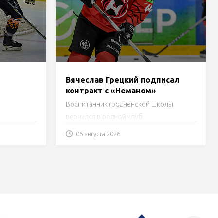
Вячеслав Грецкий подписал
контракт с «Неманом»
та
Воспитанник гродненской школы
вернулся в родной клуб.
06 августа 2026