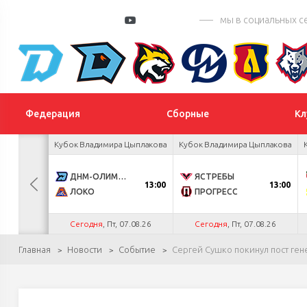
мы в социальных с
Федерация
Сборные
Кл
 Цыплакова
Кубок Владимира Цыплакова
Кубок Владимира Цыплакова
3
ДНМ-ОЛИМПИК
ЯСТРЕБЫ
13:00
13:00
1
ЛОКО
ПРОГРЕСС
.26
Сегодня
, Пт, 07.08.26
Сегодня
, Пт, 07.08.26
Главная
Новости
Событие
Сергей Сушко покинул пост ге