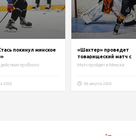
Стась покинул минское
«Шахтер» проведет
о»
товарищеский матч с
«Норильском» 15 авгус
 действия пробного
Матч пройдет в Минске.
та 2026
06 августа 2026