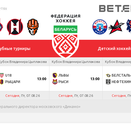
етях
убные турниры
Детский хоккей
Кубок Владимира Цыплакова
Кубок Владимира Цыплакова
Кубок Владими
U18
ЛЬВЫ
БЕЛСТАЛЬ
13:00
13:00
РЫЦАРИ
РЫСИ
НЕФТЕХИ
Сегодня
, Пт, 07.08.26
Сегодня
, Пт, 07.08.26
Сегодня
, П
нерального директора московского «Динамо»