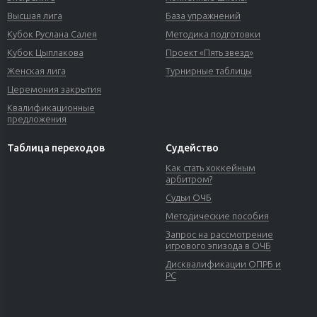
Высшая лига
База упражнений
Кубок Руслана Салея
Методика подготовки
Кубок Цыплакова
Проект «Пять звезд»
Женская лига
Турнирные таблицы
Церемония закрытия
Квалификационные
предложения
Таблица переходов
Судейство
Как стать хоккейным
арбитром?
Судьи ОЧБ
Методические пособия
Запрос на рассмотрение
игрового эпизода в ОЧБ
Дисквалификации ОПРБ и
РС