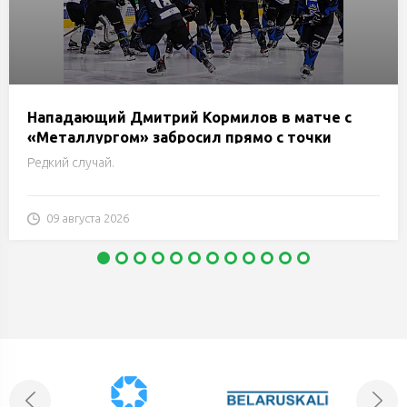
Нападающий Дмитрий Кормилов в матче с
«Металлургом» забросил прямо с точки
вбрасывания
Редкий случай.
09 августа 2026