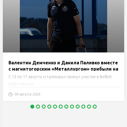
Валентин Демченко и Данила Паливко вместе
с магнитогорским «Металлургом» прибыли на
сборы в Минск
С 13 по 17 августа «сталевары» примут участие в BelBet
Кубке Минска.
09 августа 2026