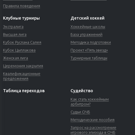
Правила поведения
Клубные турниры
Детский хоккей
Экстралига
Хоккейные школы
Высшая лига
База упражнений
Кубок Руслана Салея
Методика подготовки
Кубок Цыплакова
Проект «Пять звезд»
Женская лига
Турнирные таблицы
Церемония закрытия
Квалификационные
предложения
Таблица переходов
Судейство
Как стать хоккейным
арбитром?
Судьи ОЧБ
Методические пособия
Запрос на рассмотрение
игрового эпизода в ОЧБ