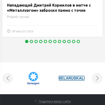
Нападающий Дмитрий Кормилов в матче с
«Металлургом» забросил прямо с точки
вбрасывания
Редкий случай.
09 августа 2026
Подняться вверх сайта