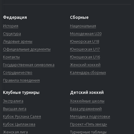
Федерация
Сборные
История
Национальная
Структура
Молодежная U20
Ледовые арены
Юниорская U18
Официальные документы
Юношеская U17
Контакты
Юношеская U16
Государственная символика
Женский хоккей
Сотрудничество
Календарь сборных
Правила поведения
Клубные турниры
Детский хоккей
Экстралига
Хоккейные школы
Высшая лига
База упражнений
Кубок Руслана Салея
Методика подготовки
Кубок Цыплакова
Проект «Пять звезд»
Женская лига
Турнирные таблицы